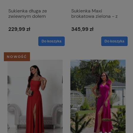
Sukienka długa ze
Sukienka Maxi
zwiewnym dołem
brokatowa zielona - z
(krótka pod spodem) -
paskiem w talii - Bella
czerwona 015
229,99 zł
345,99 zł
Do koszyka
Do koszyka
NOWOŚĆ