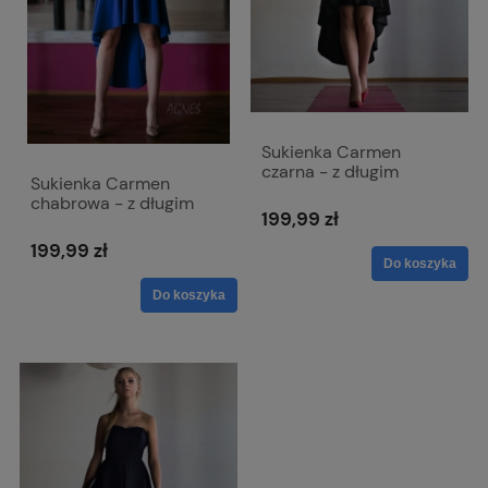
Sukienka Carmen
czarna - z długim
Sukienka Carmen
ternem i odkrytymi
chabrowa - z długim
ramionami
199,99 zł
ternem i odkrytymi
ramionami
199,99 zł
Do koszyka
Do koszyka