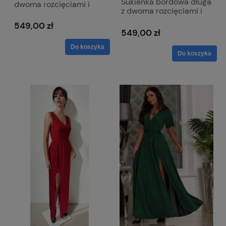
Sukienka bordowa długa
dwoma rozcięciami i
z dwoma rozcięciami i
dekoltem w literkę V z
dekoltem w literkę V z
lekko mieniącego się
549,00 zł
lekko mieniącego się
materiału - Milena
549,00 zł
materiału - Milena
Do koszyka
Do koszyka