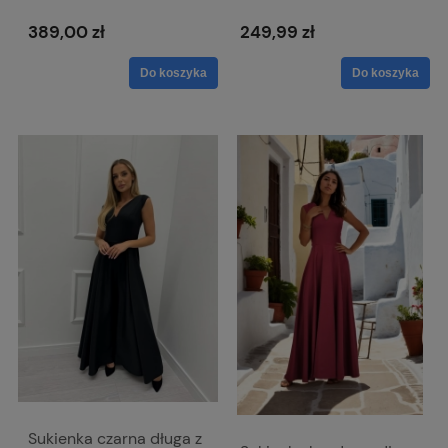
ramie - Alaia
górą i pęknięciem na
nodze - Loren
389,00 zł
249,99 zł
granatowa
Do koszyka
Do koszyka
Sukienka czarna długa z