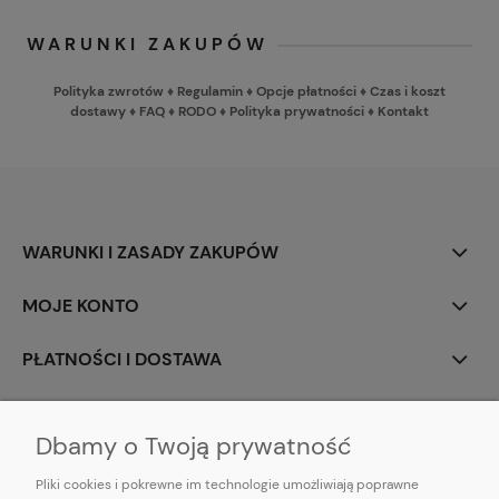
WARUNKI ZAKUPÓW
Polityka zwrotów
♦
Regulamin
♦
Opcje płatności
♦
Czas i koszt
dostawy
♦
FAQ
♦
RODO
♦
Polityka prywatności
♦
Kontakt
WARUNKI I ZASADY ZAKUPÓW
MOJE KONTO
PŁATNOŚCI I DOSTAWA
INFORMACJE
Dbamy o Twoją prywatność
Pliki cookies i pokrewne im technologie umożliwiają poprawne