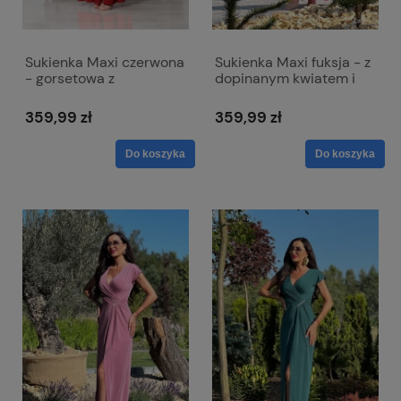
Sukienka Maxi czerwona
Sukienka Maxi fuksja - z
- gorsetowa z
dopinanym kwiatem i
wiązaniem na plecach -
rozcięciem - Anabel
Nathalie
359,99 zł
359,99 zł
Do koszyka
Do koszyka