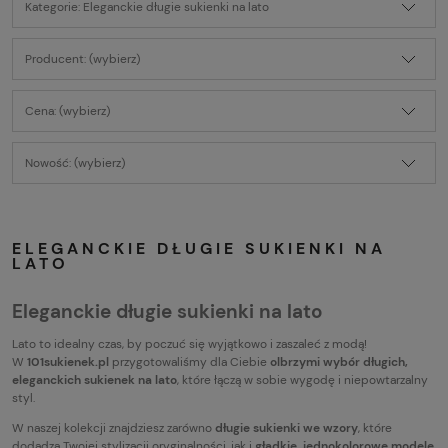
Kategorie: Eleganckie długie sukienki na lato
Producent: (wybierz)
Cena: (wybierz)
Nowość: (wybierz)
ELEGANCKIE DŁUGIE SUKIENKI NA
LATO
Eleganckie długie sukienki na lato
Lato to idealny czas, by poczuć się wyjątkowo i zaszaleć z modą!
W
101sukienek.pl
przygotowaliśmy dla Ciebie
olbrzymi wybór długich,
eleganckich sukienek na lato
, które łączą w sobie wygodę i niepowtarzalny
styl.
W naszej kolekcji znajdziesz zarówno
długie sukienki we wzory
, które
dodadzą Twojej stylizacji oryginalności, jak i
gładkie, jednokolorowe modele
,