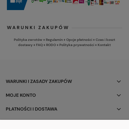
WARUNKI ZAKUPÓW
Polityka zwrotów
♦
Regulamin
♦
Opcje płatności
♦
Czas i koszt
dostawy
♦
FAQ
♦
RODO
♦
Polityka prywatności
♦
Kontakt
WARUNKI I ZASADY ZAKUPÓW
MOJE KONTO
PŁATNOŚCI I DOSTAWA
INFORMACJE