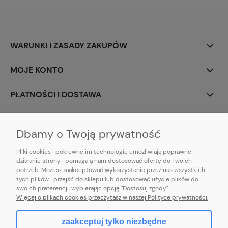
WARUNKI I ZASADY ZAKUPÓW
MOJE KONTO
PŁATNOŚCI I DOSTAWA
INFORMACJE
Dbamy o Twoją prywatność
Pliki cookies i pokrewne im technologie umożliwiają poprawne
działanie strony i pomagają nam dostosować ofertę do Twoich
potrzeb. Możesz zaakceptować wykorzystanie przez nas wszystkich
E-mail:
pl101sukienek@gmail.com
tych plików i przejść do sklepu lub dostosować użycie plików do
101sukienek.pl
swoich preferencji, wybierając opcję "Dostosuj zgody".
ul. Piotrkowska 317/11, Łódź 93-035, woj. łódzkie
Więcej o plikach cookies przeczytasz w naszej Polityce prywatności.
zaakceptuj tylko niezbędne