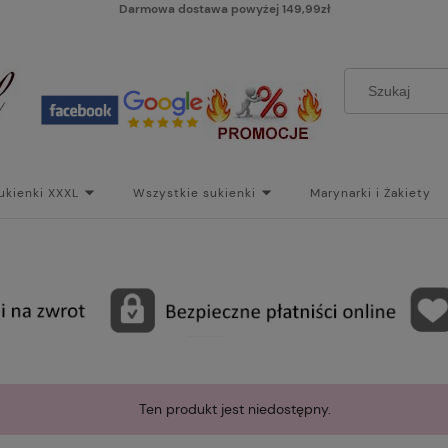
Darmowa dostawa powyżej 149,99zł
ukienki XXXL
Wszystkie sukienki
Marynarki i Żakiety
i
Paski
Koszt dostawy
Skontaktuj się z Nami!
Bl
Ten produkt jest niedostępny.