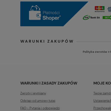
WARUNKI ZAKUPÓW
Polityka zwrotów
♦
WARUNKI I ZASADY ZAKUPÓW
MOJE K
Zwroty i wymiany
Twoje zamó
Odstąp od umowy tutaj
Ustawienia 
FAQ - Pytania i odpowiedzi
Przechowal