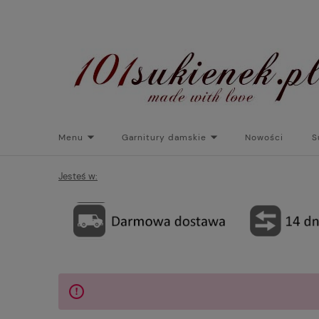
Menu
Garnitury damskie
Nowości
S
Torebki do sukienek
Promocje
Płaszcze/kurtk
Jesteś w: