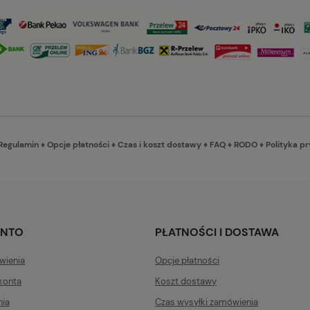
Regulamin
♦
Opcje płatności
♦
Czas i koszt dostawy
♦
FAQ
♦
RODO
♦
Polityka p
ONTO
PŁATNOŚCI I DOSTAWA
wienia
Opcje płatności
konta
Koszt dostawy
nia
Czas wysyłki zamówienia