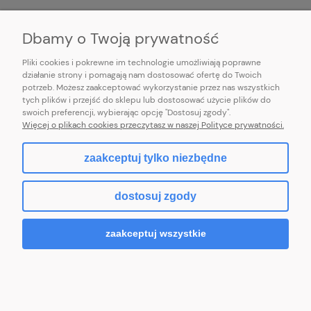
INFORMACJE
Dbamy o Twoją prywatność
Pliki cookies i pokrewne im technologie umożliwiają poprawne
działanie strony i pomagają nam dostosować ofertę do Twoich
potrzeb. Możesz zaakceptować wykorzystanie przez nas wszystkich
E-mail:
pl101sukienek@gmail.com
tych plików i przejść do sklepu lub dostosować użycie plików do
101sukienek.pl
swoich preferencji, wybierając opcję "Dostosuj zgody".
ul. Piotrkowska 317/11, Łódź 93-035, woj. łódzkie
Więcej o plikach cookies przeczytasz w naszej Polityce prywatności.
zaakceptuj tylko niezbędne
pokaż pełną wersję strony
dostosuj zgody
Sklep internetowy Shoper.pl
zaakceptuj wszystkie