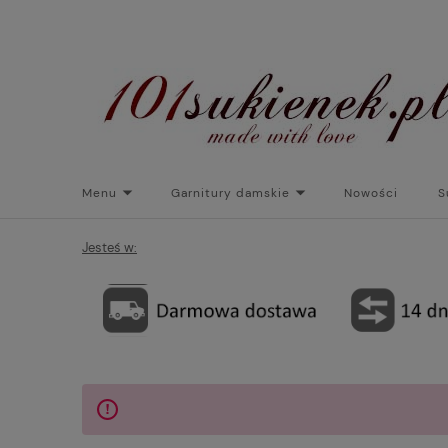
Menu
Garnitury damskie
Nowości
S
Torebki do sukienek
Promocje
Płaszcze/kurtk
Jesteś w: