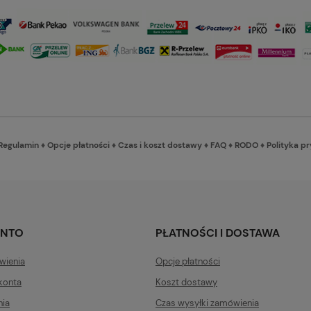
Regulamin
♦
Opcje płatności
♦
Czas i koszt dostawy
♦
FAQ
♦
RODO
♦
Polityka p
ONTO
PŁATNOŚCI I DOSTAWA
wienia
Opcje płatności
konta
Koszt dostawy
nia
Czas wysyłki zamówienia