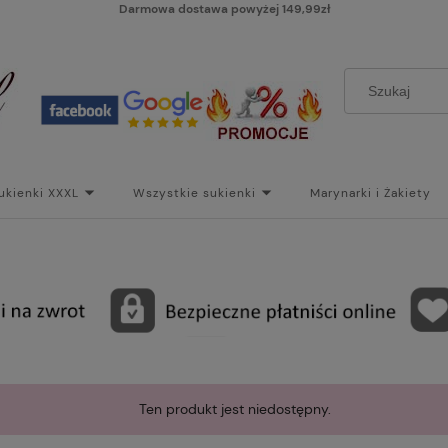
Darmowa dostawa powyżej 149,99zł
ukienki XXXL
Wszystkie sukienki
Marynarki i Żakiety
i
Paski
Koszt dostawy
Skontaktuj się z Nami!
Bl
Ten produkt jest niedostępny.