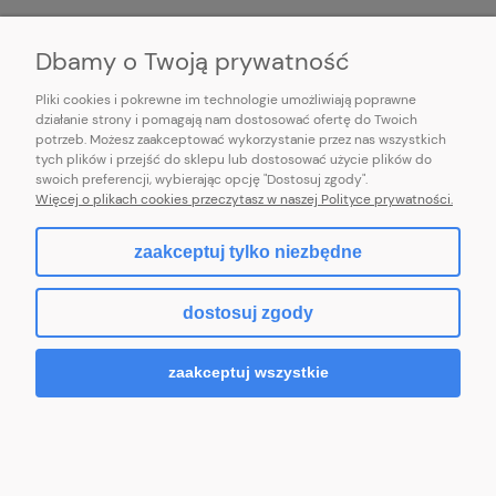
INFORMACJE
Dbamy o Twoją prywatność
Pliki cookies i pokrewne im technologie umożliwiają poprawne
działanie strony i pomagają nam dostosować ofertę do Twoich
potrzeb. Możesz zaakceptować wykorzystanie przez nas wszystkich
E-mail:
pl101sukienek@gmail.com
tych plików i przejść do sklepu lub dostosować użycie plików do
101sukienek.pl
swoich preferencji, wybierając opcję "Dostosuj zgody".
ul. Piotrkowska 317/11, Łódź 93-035, woj. łódzkie
Więcej o plikach cookies przeczytasz w naszej Polityce prywatności.
zaakceptuj tylko niezbędne
pokaż pełną wersję strony
dostosuj zgody
Sklep internetowy Shoper.pl
zaakceptuj wszystkie