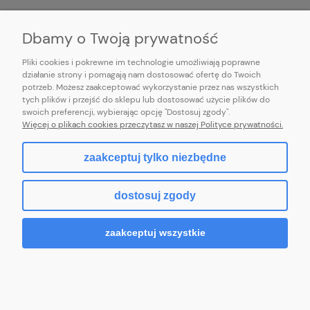
INFORMACJE
Dbamy o Twoją prywatność
Pliki cookies i pokrewne im technologie umożliwiają poprawne
działanie strony i pomagają nam dostosować ofertę do Twoich
potrzeb. Możesz zaakceptować wykorzystanie przez nas wszystkich
E-mail:
pl101sukienek@gmail.com
tych plików i przejść do sklepu lub dostosować użycie plików do
101sukienek.pl
swoich preferencji, wybierając opcję "Dostosuj zgody".
ul. Piotrkowska 317/11, Łódź 93-035, woj. łódzkie
Więcej o plikach cookies przeczytasz w naszej Polityce prywatności.
zaakceptuj tylko niezbędne
pokaż pełną wersję strony
dostosuj zgody
Sklep internetowy Shoper.pl
zaakceptuj wszystkie