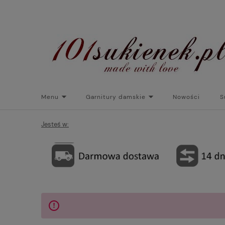
Menu
Garnitury damskie
Nowości
S
Torebki do sukienek
Promocje
Płaszcze/kurtk
Jesteś w: