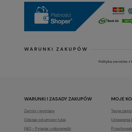
WARUNKI ZAKUPÓW
Polityka zwrotów
♦
WARUNKI I ZASADY ZAKUPÓW
MOJE K
Zwroty i wymiany
Twoje zamó
Odstąp od umowy tutaj
Ustawienia 
FAQ - Pytania i odpowiedzi
Przechowal