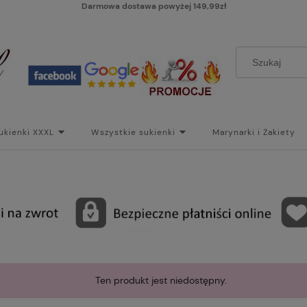
Darmowa dostawa powyżej 149,99zł
ukienki XXXL
Wszystkie sukienki
Marynarki i Żakiety
i
Paski
Koszt dostawy
Skontaktuj się z Nami!
Bl
Ten produkt jest niedostępny.