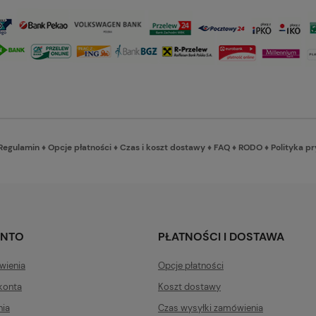
Regulamin
♦
Opcje płatności
♦
Czas i koszt dostawy
♦
FAQ
♦
RODO
♦
Polityka p
ONTO
PŁATNOŚCI I DOSTAWA
wienia
Opcje płatności
konta
Koszt dostawy
nia
Czas wysyłki zamówienia