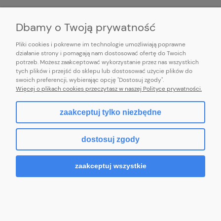
INFORMACJE
Dbamy o Twoją prywatność
Pliki cookies i pokrewne im technologie umożliwiają poprawne
działanie strony i pomagają nam dostosować ofertę do Twoich
potrzeb. Możesz zaakceptować wykorzystanie przez nas wszystkich
E-mail:
pl101sukienek@gmail.com
tych plików i przejść do sklepu lub dostosować użycie plików do
101sukienek.pl
swoich preferencji, wybierając opcję "Dostosuj zgody".
ul. Piotrkowska 317/11, Łódź 93-035, woj. łódzkie
Więcej o plikach cookies przeczytasz w naszej Polityce prywatności.
zaakceptuj tylko niezbędne
pokaż pełną wersję strony
dostosuj zgody
Sklep internetowy Shoper.pl
zaakceptuj wszystkie