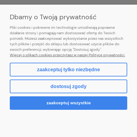
INFORMACJE
Dbamy o Twoją prywatność
Pliki cookies i pokrewne im technologie umożliwiają poprawne
działanie strony i pomagają nam dostosować ofertę do Twoich
potrzeb. Możesz zaakceptować wykorzystanie przez nas wszystkich
E-mail:
pl101sukienek@gmail.com
tych plików i przejść do sklepu lub dostosować użycie plików do
101sukienek.pl
swoich preferencji, wybierając opcję "Dostosuj zgody".
ul. Piotrkowska 317/11, Łódź 93-035, woj. łódzkie
Więcej o plikach cookies przeczytasz w naszej Polityce prywatności.
zaakceptuj tylko niezbędne
pokaż pełną wersję strony
dostosuj zgody
Sklep internetowy Shoper.pl
zaakceptuj wszystkie