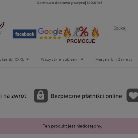
Darmowa dostawa powyżej 149,99zł
ukienki XXXL
Wszystkie sukienki
Marynarki i Żakiety
i
Paski
Koszt dostawy
Skontaktuj się z Nami!
Bl
Ten produkt jest niedostępny.