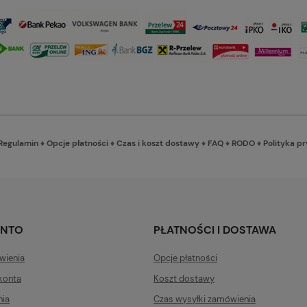
Regulamin
♦
Opcje płatności
♦
Czas i koszt dostawy
♦
FAQ
♦
RODO
♦
Polityka p
ONTO
PŁATNOŚCI I DOSTAWA
wienia
Opcje płatności
konta
Koszt dostawy
nia
Czas wysyłki zamówienia