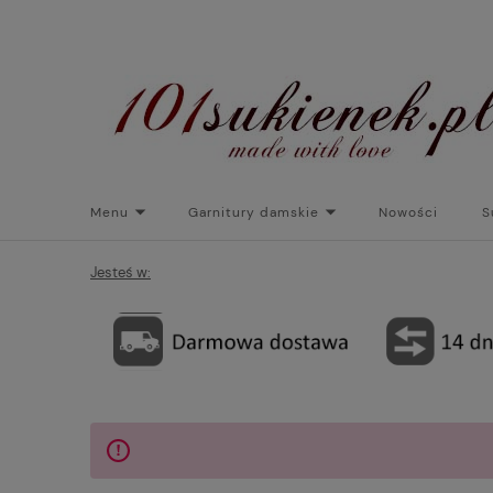
Menu
Garnitury damskie
Nowości
S
Torebki do sukienek
Promocje
Płaszcze/kurtk
Jesteś w: