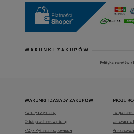
WARUNKI ZAKUPÓW
Polityka zwrotów
♦
WARUNKI I ZASADY ZAKUPÓW
MOJE K
Zwroty i wymiany
Twoje zamó
Odstąp od umowy tutaj
Ustawienia 
FAQ - Pytania i odpowiedzi
Przechowal