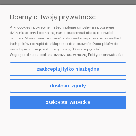
INFORMACJE
Dbamy o Twoją prywatność
Pliki cookies i pokrewne im technologie umożliwiają poprawne
działanie strony i pomagają nam dostosować ofertę do Twoich
potrzeb. Możesz zaakceptować wykorzystanie przez nas wszystkich
E-mail:
pl101sukienek@gmail.com
tych plików i przejść do sklepu lub dostosować użycie plików do
101sukienek.pl
swoich preferencji, wybierając opcję "Dostosuj zgody".
ul. Piotrkowska 317/11, Łódź 93-035, woj. łódzkie
Więcej o plikach cookies przeczytasz w naszej Polityce prywatności.
zaakceptuj tylko niezbędne
pokaż pełną wersję strony
dostosuj zgody
Sklep internetowy Shoper.pl
zaakceptuj wszystkie