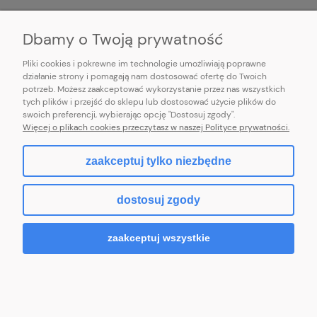
INFORMACJE
Dbamy o Twoją prywatność
Pliki cookies i pokrewne im technologie umożliwiają poprawne
działanie strony i pomagają nam dostosować ofertę do Twoich
potrzeb. Możesz zaakceptować wykorzystanie przez nas wszystkich
E-mail:
pl101sukienek@gmail.com
tych plików i przejść do sklepu lub dostosować użycie plików do
101sukienek.pl
swoich preferencji, wybierając opcję "Dostosuj zgody".
ul. Piotrkowska 317/11, Łódź 93-035, woj. łódzkie
Więcej o plikach cookies przeczytasz w naszej Polityce prywatności.
zaakceptuj tylko niezbędne
pokaż pełną wersję strony
dostosuj zgody
Sklep internetowy Shoper.pl
zaakceptuj wszystkie