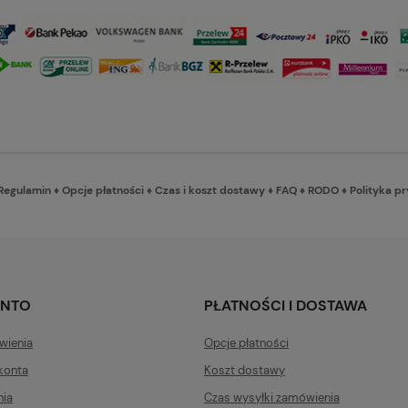
Regulamin
♦
Opcje płatności
♦
Czas i koszt dostawy
♦
FAQ
♦
RODO
♦
Polityka p
ONTO
PŁATNOŚCI I DOSTAWA
wienia
Opcje płatności
konta
Koszt dostawy
nia
Czas wysyłki zamówienia