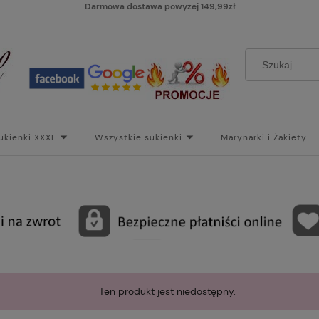
Darmowa dostawa powyżej 149,99zł
ukienki XXXL
Wszystkie sukienki
Marynarki i Żakiety
i
Paski
Koszt dostawy
Skontaktuj się z Nami!
Bl
Ten produkt jest niedostępny.