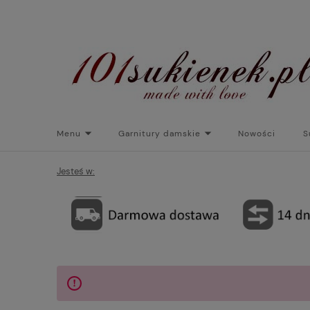
Menu
Garnitury damskie
Nowości
S
Torebki do sukienek
Promocje
Płaszcze/kurtk
Jesteś w: