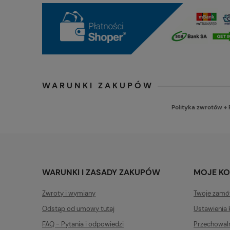
WARUNKI ZAKUPÓW
Polityka zwrotów
♦
WARUNKI I ZASADY ZAKUPÓW
MOJE K
Zwroty i wymiany
Twoje zamó
Odstąp od umowy tutaj
Ustawienia 
FAQ - Pytania i odpowiedzi
Przechowal