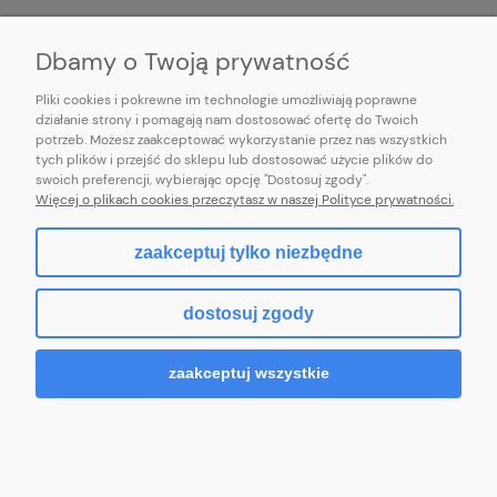
INFORMACJE
Dbamy o Twoją prywatność
Pliki cookies i pokrewne im technologie umożliwiają poprawne
działanie strony i pomagają nam dostosować ofertę do Twoich
potrzeb. Możesz zaakceptować wykorzystanie przez nas wszystkich
E-mail:
pl101sukienek@gmail.com
tych plików i przejść do sklepu lub dostosować użycie plików do
101sukienek.pl
swoich preferencji, wybierając opcję "Dostosuj zgody".
ul. Piotrkowska 317/11, Łódź 93-035, woj. łódzkie
Więcej o plikach cookies przeczytasz w naszej Polityce prywatności.
zaakceptuj tylko niezbędne
pokaż pełną wersję strony
dostosuj zgody
Sklep internetowy Shoper.pl
zaakceptuj wszystkie