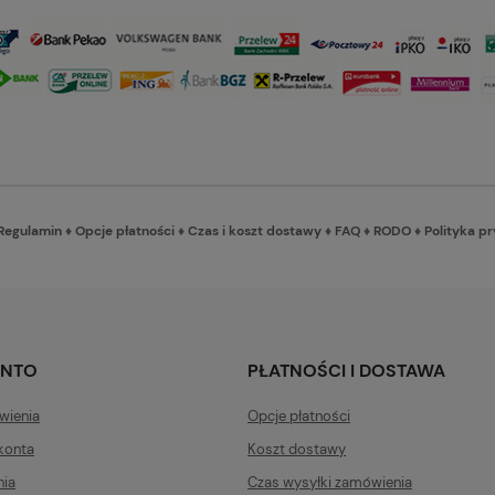
Regulamin
♦
Opcje płatności
♦
Czas i koszt dostawy
♦
FAQ
♦
RODO
♦
Polityka p
ONTO
PŁATNOŚCI I DOSTAWA
wienia
Opcje płatności
konta
Koszt dostawy
nia
Czas wysyłki zamówienia