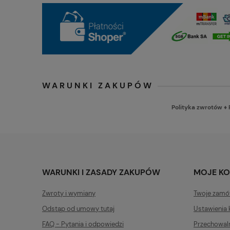
WARUNKI ZAKUPÓW
Polityka zwrotów
♦
WARUNKI I ZASADY ZAKUPÓW
MOJE K
Zwroty i wymiany
Twoje zamó
Odstąp od umowy tutaj
Ustawienia 
FAQ - Pytania i odpowiedzi
Przechowal