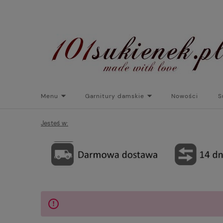
Menu
Garnitury damskie
Nowości
S
Torebki do sukienek
Promocje
Płaszcze/kurtk
Jesteś w: