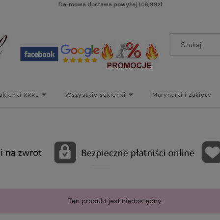
Darmowa dostawa powyżej 149,99zł
ukienki XXXL
Wszystkie sukienki
Marynarki i Żakiety
i
Paski
Koszt dostawy
Skontaktuj się z Nami!
Bl
Ten produkt jest niedostępny.