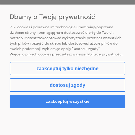
INFORMACJE
Dbamy o Twoją prywatność
Pliki cookies i pokrewne im technologie umożliwiają poprawne
działanie strony i pomagają nam dostosować ofertę do Twoich
potrzeb. Możesz zaakceptować wykorzystanie przez nas wszystkich
E-mail:
pl101sukienek@gmail.com
tych plików i przejść do sklepu lub dostosować użycie plików do
101sukienek.pl
swoich preferencji, wybierając opcję "Dostosuj zgody".
ul. Piotrkowska 317/11, Łódź 93-035, woj. łódzkie
Więcej o plikach cookies przeczytasz w naszej Polityce prywatności.
zaakceptuj tylko niezbędne
pokaż pełną wersję strony
dostosuj zgody
Sklep internetowy Shoper.pl
zaakceptuj wszystkie