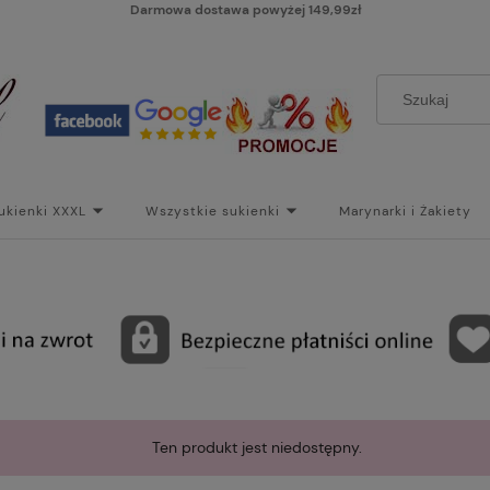
Darmowa dostawa powyżej 149,99zł
ukienki XXXL
Wszystkie sukienki
Marynarki i Żakiety
i
Paski
Koszt dostawy
Skontaktuj się z Nami!
Bl
Ten produkt jest niedostępny.