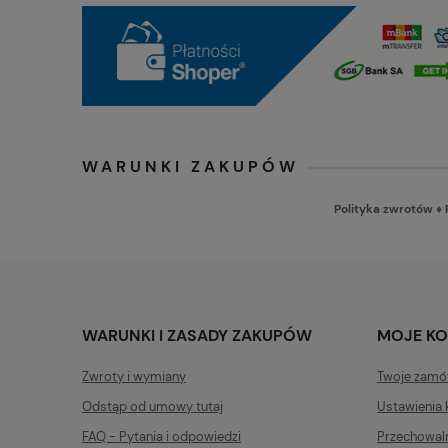
WARUNKI ZAKUPÓW
Polityka zwrotów
♦
WARUNKI I ZASADY ZAKUPÓW
MOJE K
Zwroty i wymiany
Twoje zamó
Odstąp od umowy tutaj
Ustawienia 
FAQ - Pytania i odpowiedzi
Przechowal