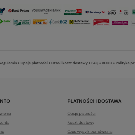
Regulamin
♦
Opcje płatności
♦
Czas i koszt dostawy
♦
FAQ
♦
RODO
♦
Polityka p
ONTO
PŁATNOŚCI I DOSTAWA
wienia
Opcje płatności
konta
Koszt dostawy
nia
Czas wysyłki zamówienia