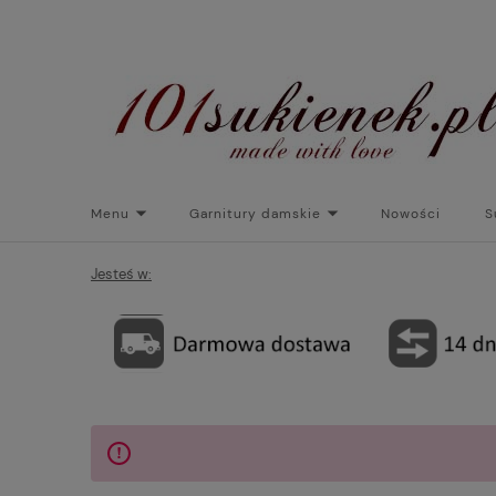
Menu
Garnitury damskie
Nowości
S
Torebki do sukienek
Promocje
Płaszcze/kurtk
Jesteś w: