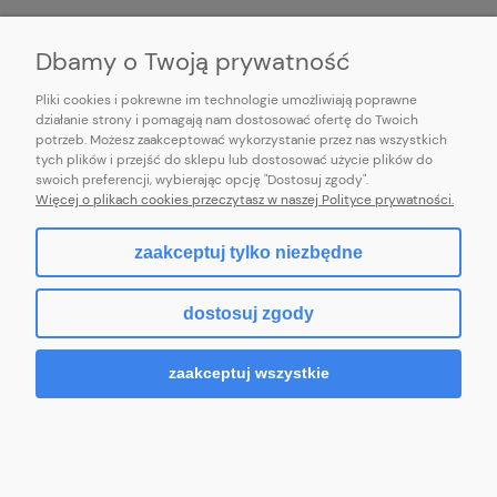
INFORMACJE
Dbamy o Twoją prywatność
Pliki cookies i pokrewne im technologie umożliwiają poprawne
działanie strony i pomagają nam dostosować ofertę do Twoich
potrzeb. Możesz zaakceptować wykorzystanie przez nas wszystkich
E-mail:
pl101sukienek@gmail.com
tych plików i przejść do sklepu lub dostosować użycie plików do
101sukienek.pl
swoich preferencji, wybierając opcję "Dostosuj zgody".
ul. Piotrkowska 317/11, Łódź 93-035, woj. łódzkie
Więcej o plikach cookies przeczytasz w naszej Polityce prywatności.
zaakceptuj tylko niezbędne
pokaż pełną wersję strony
dostosuj zgody
Sklep internetowy Shoper.pl
zaakceptuj wszystkie