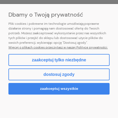
INFORMACJE
Dbamy o Twoją prywatność
Pliki cookies i pokrewne im technologie umożliwiają poprawne
działanie strony i pomagają nam dostosować ofertę do Twoich
potrzeb. Możesz zaakceptować wykorzystanie przez nas wszystkich
E-mail:
pl101sukienek@gmail.com
tych plików i przejść do sklepu lub dostosować użycie plików do
101sukienek.pl
swoich preferencji, wybierając opcję "Dostosuj zgody".
ul. Piotrkowska 317/11, Łódź 93-035, woj. łódzkie
Więcej o plikach cookies przeczytasz w naszej Polityce prywatności.
zaakceptuj tylko niezbędne
pokaż pełną wersję strony
dostosuj zgody
Sklep internetowy Shoper.pl
zaakceptuj wszystkie