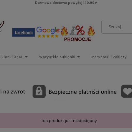
Darmowa dostawa powyżej 149,99zł
ukienki XXXL
Wszystkie sukienki
Marynarki i Żakiety
i
Paski
Koszt dostawy
Skontaktuj się z Nami!
Bl
Ten produkt jest niedostępny.