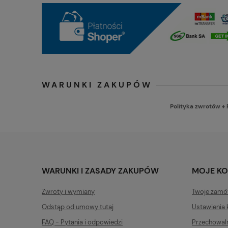
WARUNKI ZAKUPÓW
Polityka zwrotów
♦
WARUNKI I ZASADY ZAKUPÓW
MOJE K
Zwroty i wymiany
Twoje zamó
Odstąp od umowy tutaj
Ustawienia 
FAQ - Pytania i odpowiedzi
Przechowal