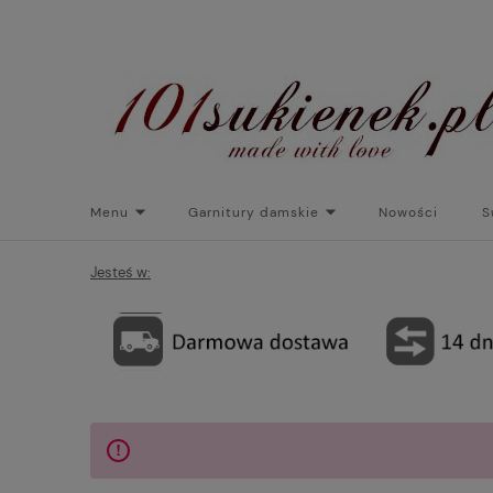
Menu
Garnitury damskie
Nowości
S
Torebki do sukienek
Promocje
Płaszcze/kurtk
Jesteś w: