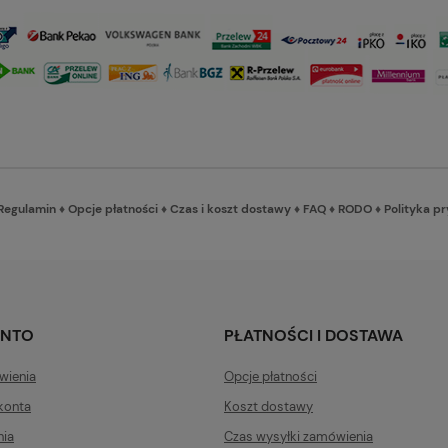
Regulamin
♦
Opcje płatności
♦
Czas i koszt dostawy
♦
FAQ
♦
RODO
♦
Polityka p
ONTO
PŁATNOŚCI I DOSTAWA
wienia
Opcje płatności
konta
Koszt dostawy
nia
Czas wysyłki zamówienia