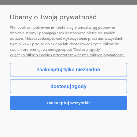
INFORMACJE
Dbamy o Twoją prywatność
Pliki cookies i pokrewne im technologie umożliwiają poprawne
działanie strony i pomagają nam dostosować ofertę do Twoich
potrzeb. Możesz zaakceptować wykorzystanie przez nas wszystkich
E-mail:
pl101sukienek@gmail.com
tych plików i przejść do sklepu lub dostosować użycie plików do
101sukienek.pl
swoich preferencji, wybierając opcję "Dostosuj zgody".
ul. Piotrkowska 317/11, Łódź 93-035, woj. łódzkie
Więcej o plikach cookies przeczytasz w naszej Polityce prywatności.
zaakceptuj tylko niezbędne
pokaż pełną wersję strony
dostosuj zgody
Sklep internetowy Shoper.pl
zaakceptuj wszystkie