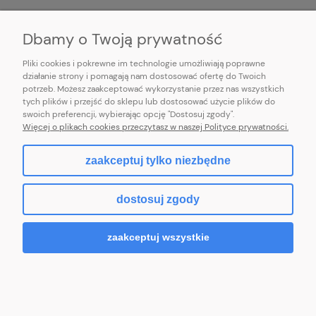
INFORMACJE
Dbamy o Twoją prywatność
Pliki cookies i pokrewne im technologie umożliwiają poprawne
działanie strony i pomagają nam dostosować ofertę do Twoich
potrzeb. Możesz zaakceptować wykorzystanie przez nas wszystkich
E-mail:
pl101sukienek@gmail.com
tych plików i przejść do sklepu lub dostosować użycie plików do
101sukienek.pl
swoich preferencji, wybierając opcję "Dostosuj zgody".
ul. Piotrkowska 317/11, Łódź 93-035, woj. łódzkie
Więcej o plikach cookies przeczytasz w naszej Polityce prywatności.
zaakceptuj tylko niezbędne
pokaż pełną wersję strony
dostosuj zgody
Sklep internetowy Shoper.pl
zaakceptuj wszystkie