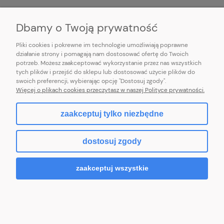
INFORMACJE
Dbamy o Twoją prywatność
Pliki cookies i pokrewne im technologie umożliwiają poprawne
działanie strony i pomagają nam dostosować ofertę do Twoich
potrzeb. Możesz zaakceptować wykorzystanie przez nas wszystkich
E-mail:
pl101sukienek@gmail.com
tych plików i przejść do sklepu lub dostosować użycie plików do
101sukienek.pl
swoich preferencji, wybierając opcję "Dostosuj zgody".
ul. Piotrkowska 317/11, Łódź 93-035, woj. łódzkie
Więcej o plikach cookies przeczytasz w naszej Polityce prywatności.
zaakceptuj tylko niezbędne
pokaż pełną wersję strony
dostosuj zgody
Sklep internetowy Shoper.pl
zaakceptuj wszystkie