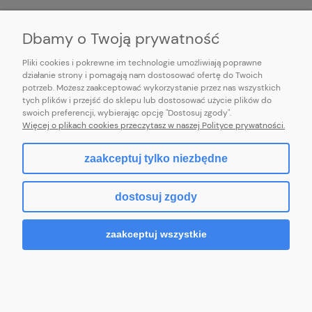
INFORMACJE
Dbamy o Twoją prywatność
Pliki cookies i pokrewne im technologie umożliwiają poprawne
działanie strony i pomagają nam dostosować ofertę do Twoich
potrzeb. Możesz zaakceptować wykorzystanie przez nas wszystkich
E-mail:
pl101sukienek@gmail.com
tych plików i przejść do sklepu lub dostosować użycie plików do
101sukienek.pl
swoich preferencji, wybierając opcję "Dostosuj zgody".
ul. Piotrkowska 317/11, Łódź 93-035, woj. łódzkie
Więcej o plikach cookies przeczytasz w naszej Polityce prywatności.
zaakceptuj tylko niezbędne
pokaż pełną wersję strony
dostosuj zgody
Sklep internetowy Shoper.pl
zaakceptuj wszystkie