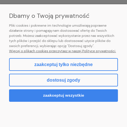
INFORMACJE
Dbamy o Twoją prywatność
Pliki cookies i pokrewne im technologie umożliwiają poprawne
działanie strony i pomagają nam dostosować ofertę do Twoich
potrzeb. Możesz zaakceptować wykorzystanie przez nas wszystkich
E-mail:
pl101sukienek@gmail.com
tych plików i przejść do sklepu lub dostosować użycie plików do
101sukienek.pl
swoich preferencji, wybierając opcję "Dostosuj zgody".
ul. Piotrkowska 317/11, Łódź 93-035, woj. łódzkie
Więcej o plikach cookies przeczytasz w naszej Polityce prywatności.
zaakceptuj tylko niezbędne
pokaż pełną wersję strony
dostosuj zgody
Sklep internetowy Shoper.pl
zaakceptuj wszystkie