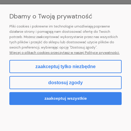
INFORMACJE
Dbamy o Twoją prywatność
Pliki cookies i pokrewne im technologie umożliwiają poprawne
działanie strony i pomagają nam dostosować ofertę do Twoich
potrzeb. Możesz zaakceptować wykorzystanie przez nas wszystkich
E-mail:
pl101sukienek@gmail.com
tych plików i przejść do sklepu lub dostosować użycie plików do
101sukienek.pl
swoich preferencji, wybierając opcję "Dostosuj zgody".
ul. Piotrkowska 317/11, Łódź 93-035, woj. łódzkie
Więcej o plikach cookies przeczytasz w naszej Polityce prywatności.
zaakceptuj tylko niezbędne
pokaż pełną wersję strony
dostosuj zgody
Sklep internetowy Shoper.pl
zaakceptuj wszystkie