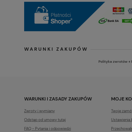
WARUNKI ZAKUPÓW
Polityka zwrotów
♦
WARUNKI I ZASADY ZAKUPÓW
MOJE K
Zwroty i wymiany
Twoje zamó
Odstąp od umowy tutaj
Ustawienia 
FAQ - Pytania i odpowiedzi
Przechowal