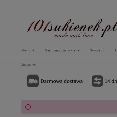
Menu
Garnitury damskie
Nowości
S
Torebki do sukienek
Promocje
Płaszcze/kurtk
Jesteś w: