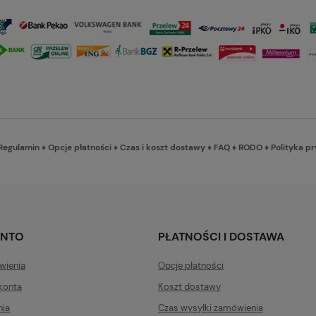
Regulamin
♦
Opcje płatności
♦
Czas i koszt dostawy
♦
FAQ
♦
RODO
♦
Polityka p
ONTO
PŁATNOŚCI I DOSTAWA
wienia
Opcje płatności
konta
Koszt dostawy
nia
Czas wysyłki zamówienia