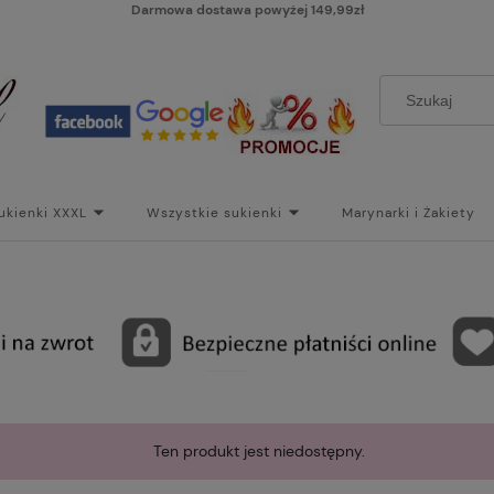
Darmowa dostawa powyżej 149,99zł
ukienki XXXL
Wszystkie sukienki
Marynarki i Żakiety
i
Paski
Koszt dostawy
Skontaktuj się z Nami!
Bl
Ten produkt jest niedostępny.