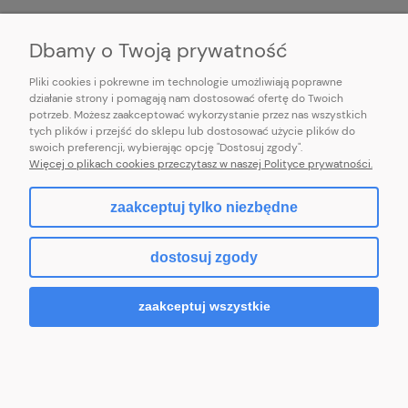
INFORMACJE
Dbamy o Twoją prywatność
Pliki cookies i pokrewne im technologie umożliwiają poprawne
działanie strony i pomagają nam dostosować ofertę do Twoich
potrzeb. Możesz zaakceptować wykorzystanie przez nas wszystkich
E-mail:
pl101sukienek@gmail.com
tych plików i przejść do sklepu lub dostosować użycie plików do
101sukienek.pl
swoich preferencji, wybierając opcję "Dostosuj zgody".
ul. Piotrkowska 317/11, Łódź 93-035, woj. łódzkie
Więcej o plikach cookies przeczytasz w naszej Polityce prywatności.
zaakceptuj tylko niezbędne
pokaż pełną wersję strony
dostosuj zgody
Sklep internetowy Shoper.pl
zaakceptuj wszystkie