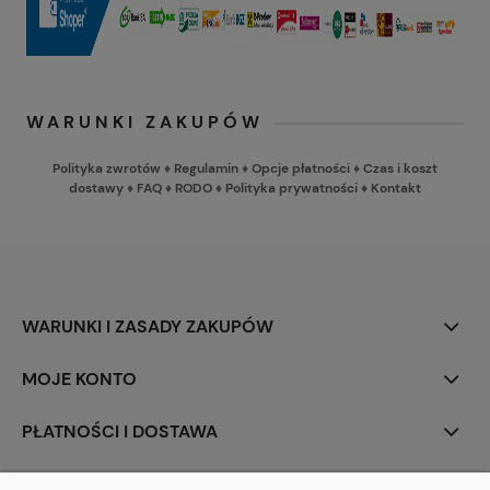
WARUNKI ZAKUPÓW
Polityka zwrotów
♦
Regulamin
♦
Opcje płatności
♦
Czas i koszt
dostawy
♦
FAQ
♦
RODO
♦
Polityka prywatności
♦
Kontakt
WARUNKI I ZASADY ZAKUPÓW
MOJE KONTO
PŁATNOŚCI I DOSTAWA
INFORMACJE