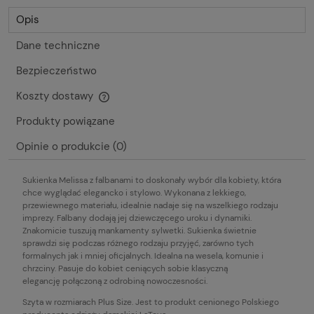
Opis
Dane techniczne
Bezpieczeństwo
Koszty dostawy
Cena nie zawiera ewentualnych kosztów płatności
Produkty powiązane
Opinie o produkcie (0)
Sukienka Melissa z falbanami to doskonały wybór dla kobiety, która
chce wyglądać elegancko i stylowo. Wykonana z lekkiego,
przewiewnego materiału, idealnie nadaje się na wszelkiego rodzaju
imprezy. Falbany dodają jej dziewczęcego uroku i dynamiki.
Znakomicie tuszują mankamenty sylwetki. Sukienka świetnie
sprawdzi się podczas różnego rodzaju przyjęć, zarówno tych
formalnych jak i mniej oficjalnych. Idealna na wesela, komunie i
chrzciny. Pasuje do kobiet ceniących sobie klasyczną
elegancję połączoną z odrobiną nowoczesności.
Szyta w rozmiarach Plus Size. Jest to produkt cenionego Polskiego