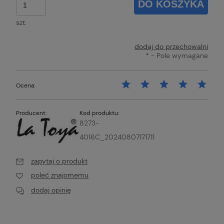
DO KOSZYKA
szt.
dodaj do przechowalni
*
- Pole wymagane
Ocena:
Producent:
Kod produktu:
8273-
4016C_20240807171711
zapytaj o produkt
poleć znajomemu
dodaj opinię