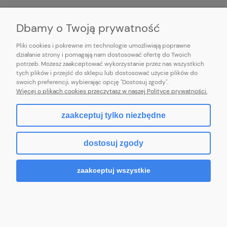
INFORMACJE
Dbamy o Twoją prywatność
Pliki cookies i pokrewne im technologie umożliwiają poprawne
działanie strony i pomagają nam dostosować ofertę do Twoich
potrzeb. Możesz zaakceptować wykorzystanie przez nas wszystkich
E-mail:
pl101sukienek@gmail.com
tych plików i przejść do sklepu lub dostosować użycie plików do
101sukienek.pl
swoich preferencji, wybierając opcję "Dostosuj zgody".
ul. Piotrkowska 317/11, Łódź 93-035, woj. łódzkie
Więcej o plikach cookies przeczytasz w naszej Polityce prywatności.
zaakceptuj tylko niezbędne
pokaż pełną wersję strony
dostosuj zgody
Sklep internetowy Shoper.pl
zaakceptuj wszystkie