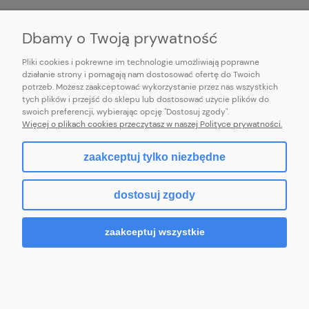
INFORMACJE
Dbamy o Twoją prywatność
Pliki cookies i pokrewne im technologie umożliwiają poprawne
działanie strony i pomagają nam dostosować ofertę do Twoich
potrzeb. Możesz zaakceptować wykorzystanie przez nas wszystkich
E-mail:
pl101sukienek@gmail.com
tych plików i przejść do sklepu lub dostosować użycie plików do
101sukienek.pl
swoich preferencji, wybierając opcję "Dostosuj zgody".
ul. Piotrkowska 317/11, Łódź 93-035, woj. łódzkie
Więcej o plikach cookies przeczytasz w naszej Polityce prywatności.
zaakceptuj tylko niezbędne
pokaż pełną wersję strony
dostosuj zgody
Sklep internetowy Shoper.pl
zaakceptuj wszystkie