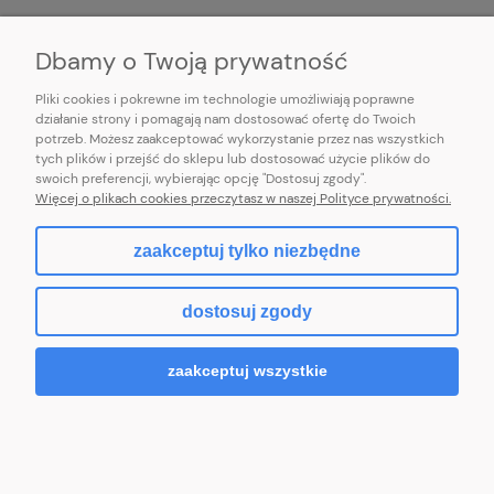
INFORMACJE
Dbamy o Twoją prywatność
Pliki cookies i pokrewne im technologie umożliwiają poprawne
działanie strony i pomagają nam dostosować ofertę do Twoich
potrzeb. Możesz zaakceptować wykorzystanie przez nas wszystkich
E-mail:
pl101sukienek@gmail.com
tych plików i przejść do sklepu lub dostosować użycie plików do
101sukienek.pl
swoich preferencji, wybierając opcję "Dostosuj zgody".
ul. Piotrkowska 317/11, Łódź 93-035, woj. łódzkie
Więcej o plikach cookies przeczytasz w naszej Polityce prywatności.
zaakceptuj tylko niezbędne
pokaż pełną wersję strony
dostosuj zgody
Sklep internetowy Shoper.pl
zaakceptuj wszystkie