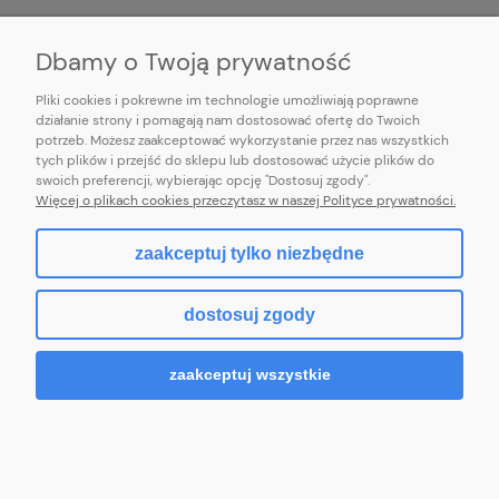
INFORMACJE
Dbamy o Twoją prywatność
Pliki cookies i pokrewne im technologie umożliwiają poprawne
działanie strony i pomagają nam dostosować ofertę do Twoich
potrzeb. Możesz zaakceptować wykorzystanie przez nas wszystkich
E-mail:
pl101sukienek@gmail.com
tych plików i przejść do sklepu lub dostosować użycie plików do
101sukienek.pl
swoich preferencji, wybierając opcję "Dostosuj zgody".
ul. Piotrkowska 317/11, Łódź 93-035, woj. łódzkie
Więcej o plikach cookies przeczytasz w naszej Polityce prywatności.
zaakceptuj tylko niezbędne
pokaż pełną wersję strony
dostosuj zgody
Sklep internetowy Shoper.pl
zaakceptuj wszystkie