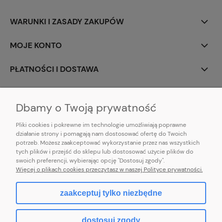
WARUNKI I ZASADY ZAKUPÓW
MOJE KONTO
PŁATNOŚCI I DOSTAWA
INFORMACJE
Dbamy o Twoją prywatność
Pliki cookies i pokrewne im technologie umożliwiają poprawne
działanie strony i pomagają nam dostosować ofertę do Twoich
potrzeb. Możesz zaakceptować wykorzystanie przez nas wszystkich
E-mail:
pl101sukienek@gmail.com
tych plików i przejść do sklepu lub dostosować użycie plików do
101sukienek.pl
swoich preferencji, wybierając opcję "Dostosuj zgody".
ul. Piotrkowska 317/11, Łódź 93-035, woj. łódzkie
Więcej o plikach cookies przeczytasz w naszej Polityce prywatności.
zaakceptuj tylko niezbędne
pokaż pełną wersję strony
dostosuj zgody