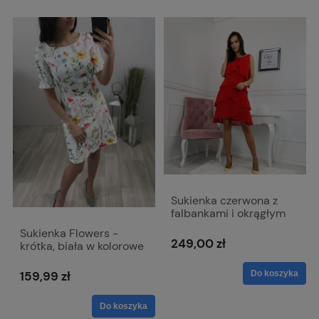
Sukienka czerwona z
falbankami i okrągłym
dekoltem bez rękawa -
Sukienka Flowers -
Bella
249,00 zł
krótka, biała w kolorowe
kwiaty
Do koszyka
159,99 zł
Do koszyka