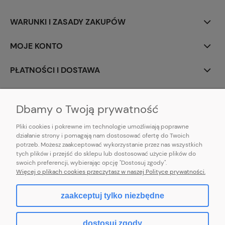
WARUNKI I ZASADY ZAKUPÓW
MOJE KONTO
PŁATNOŚCI I DOSTAWA
INFORMACJE
Dbamy o Twoją prywatność
Pliki cookies i pokrewne im technologie umożliwiają poprawne
działanie strony i pomagają nam dostosować ofertę do Twoich
potrzeb. Możesz zaakceptować wykorzystanie przez nas wszystkich
E-mail:
pl101sukienek@gmail.com
tych plików i przejść do sklepu lub dostosować użycie plików do
101sukienek.pl
swoich preferencji, wybierając opcję "Dostosuj zgody".
ul. Piotrkowska 317/11, Łódź 93-035, woj. łódzkie
Więcej o plikach cookies przeczytasz w naszej Polityce prywatności.
zaakceptuj tylko niezbędne
pokaż pełną wersję strony
dostosuj zgody