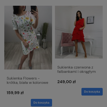
Sukienka czerwona z
falbankami i okrągłym
dekoltem bez rękawa -
Sukienka Flowers -
Bella
249,00 zł
krótka, biała w kolorowe
kwiaty
Do koszyka
159,99 zł
Do koszyka