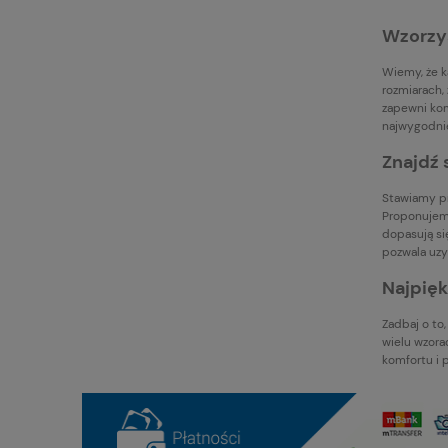
Wzorzys
Wiemy, że k
rozmiarach, 
zapewni kom
najwygodnie
Znajdź 
Stawiamy pr
Proponujemy
dopasują si
pozwala uzy
Najpięk
Zadbaj o to
wielu wzora
komfortu i 