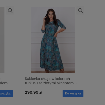
z
Sukienka długa w kolorach
kiem
turkusu ze złotymi akcentami -
Etna
299,99 zł
koszyka
Do koszyka