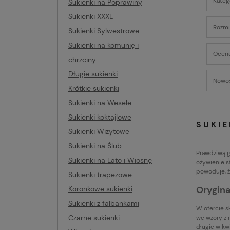
Kateg
Sukienki na Poprawiny
Sukienki XXXL
Rozmia
Sukienki Sylwestrowe
Sukienki na komunię i
Ocena
chrzciny
Długie sukienki
Nowoś
Krótkie sukienki
Sukienki na Wesele
Sukienki koktajlowe
SUKI
Sukienki Wizytowe
Sukienki na Ślub
Prawdziwą g
Sukienki na Lato i Wiosnę
ożywienie s
powoduje, ż
Sukienki trapezowe
Orygina
Koronkowe sukienki
Sukienki z falbankami
W ofercie s
Czarne sukienki
we wzory z 
długie w kw