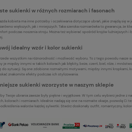
te sukienki w różnych rozmiarach i fasonach
ażda kobieta ma inne potrzeby i oczekiwania dotyczące ubrań, jakie znajdą się w j
zarówno większych, jak i mniejszych. Taka szeroka rozmiarówka to gwarancja, że klie
fort podczas noszenia stroju. Można też wybierać spośród krojów luźniejszych i
j.
swój idealny wzór i kolor sukienki
zede wszystkim na różnorodność i możliwość wyboru. To z tego powodu nasze su
 je między innymi w takich kolorach jak błękity, beże, czerń, biel, róże, i mnóst
ę do sytuacji. Są one zdobione rozmaitymi motywami, między innymi kropkami, kw
skać znakomite efekty podczas ich stylizowania.
niejsze sukienki wzorzyste w naszym sklepie
, by Twoje ubrania zawsze były piękne i wyjątkowe. W tym celu wybierz jedne z 
ch, kolorach i rozmiarach. Idealnie nadają się one na rozmaite okazje, pozwolą Ci
podkreślenia walorów każdej sylwetki. Stwórz doskonały outfit, romantyczny, kolor