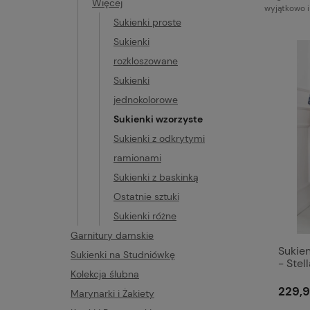
Więcej
wyjątkowo i
Sukienki proste
Sukienki
rozkloszowane
Sukienki
jednokolorowe
Sukienki wzorzyste
Sukienki z odkrytymi
ramionami
Sukienki z baskinką
Ostatnie sztuki
Sukienki różne
Garnitury damskie
Sukien
Sukienki na Studniówkę
- Stel
Kolekcja ślubna
229,9
Marynarki i Żakiety