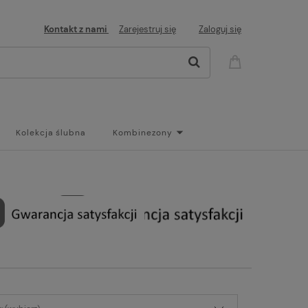
Kontakt z nami
Zarejestruj się
Zaloguj się
Kolekcja ślubna
Kombinezony
og