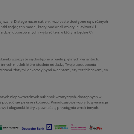
ej szafie. Dlatego nasze sukienki wzorzyste dostępne są w różnych
ntki znajdą ten model, który podkreśli walory jej sylwetki i
 bardziej dopasowanych i wybrać ten, w którym będzie Ci
kienki wzorzyste są dostępne w wielu pięknych wariantach.
wo innych modeli, które idealnie oddadzą Twoje upodobania i
iatami, złotymi, dekoracyjnymi akcentami, czy też falbankami, co
naszych niepowtarzalnych sukienek wzorzystych, dostępnych w
 też poczuć się pewnie i kobieco. Ponadczasowe wzory to gwarancja
owy i elegancki, który z pewnością przyciągnie wzrok innych.