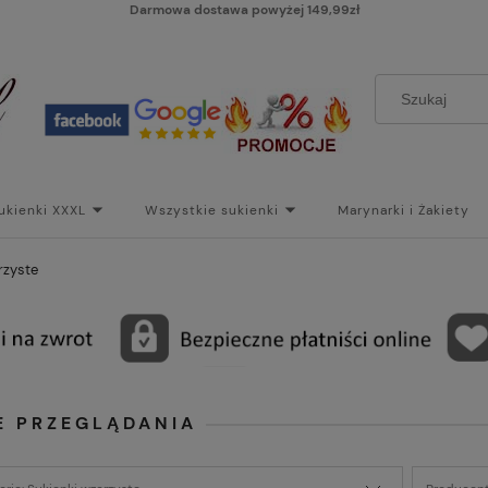
Darmowa dostawa powyżej 149,99zł
ukienki XXXL
Wszystkie sukienki
Marynarki i Żakiety
i
Paski
Koszt dostawy
Skontaktuj się z Nami!
Bl
rzyste
E PRZEGLĄDANIA