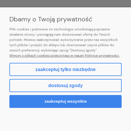
INFORMACJE
Dbamy o Twoją prywatność
Pliki cookies i pokrewne im technologie umożliwiają poprawne
działanie strony i pomagają nam dostosować ofertę do Twoich
potrzeb. Możesz zaakceptować wykorzystanie przez nas wszystkich
E-mail:
pl101sukienek@gmail.com
tych plików i przejść do sklepu lub dostosować użycie plików do
101sukienek.pl
swoich preferencji, wybierając opcję "Dostosuj zgody".
ul. Piotrkowska 317/11, Łódź 93-035, woj. łódzkie
Więcej o plikach cookies przeczytasz w naszej Polityce prywatności.
zaakceptuj tylko niezbędne
pokaż pełną wersję strony
dostosuj zgody
Sklep internetowy Shoper.pl
zaakceptuj wszystkie