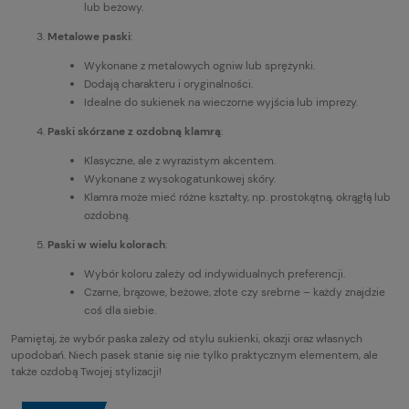
lub beżowy.
Metalowe paski
:
Wykonane z metalowych ogniw lub sprężynki.
Dodają charakteru i oryginalności.
Idealne do sukienek na wieczorne wyjścia lub imprezy.
Paski skórzane z ozdobną klamrą
:
Klasyczne, ale z wyrazistym akcentem.
Wykonane z wysokogatunkowej skóry.
Klamra może mieć różne kształty, np. prostokątną, okrągłą lub
ozdobną.
Paski w wielu kolorach
:
Wybór koloru zależy od indywidualnych preferencji.
Czarne, brązowe, beżowe, złote czy srebrne – każdy znajdzie
coś dla siebie.
Pamiętaj, że wybór paska zależy od stylu sukienki, okazji oraz własnych
upodobań. Niech pasek stanie się nie tylko praktycznym elementem, ale
także ozdobą Twojej stylizacji!