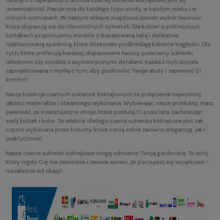
Jednym z największych atutów czarnej sukienki koktajlowej jest jej
uniwersalność. Pasuje ona do każdego typu urody, w każdym wieku i w
różnych rozmiarach. W naszym sklepie znajdziesz szeroki wybór fasonów,
które dopasują się do różnorodnych sylwetek. Dla kobiet o pełniejszych
kształtach proponujemy modele z dopasowaną talią i delikatnie
rozkloszowaną spódnicą, które doskonale podkreślają kobiece krągłości. Dla
tych, które preferują bardziej dopasowane fasony, polecamy sukienki
ołówkowe czy modele z asymetrycznymi detalami. Każda z nich została
zaprojektowana z myślą o tym, aby podkreślić Twoje atuty i zapewnić Ci
komfort.
Nasza kolekcja czarnych sukienek koktajlowych to połączenie najwyższej
jakości materiałów i starannego wykonania. Wybierając nasze produkty, masz
pewność, że inwestujesz w stroje, które posłużą Ci przez lata, zachowując
swój kształt i kolor. To właśnie dlatego czarna sukienka koktajlowa jest tak
często wybierana przez kobiety, które cenią sobie zarówno elegancję, jak i
praktyczność.
Nasze czarne sukienki koktajlowe mogą odmienić Twoją garderobę. To strój,
który nigdy Cię nie zawiedzie i zawsze sprawi, że poczujesz się wyjątkowo –
niezależnie od okazji!