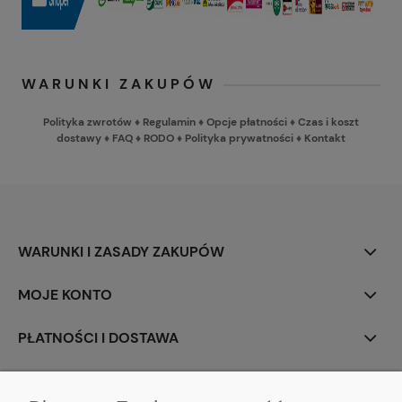
WARUNKI ZAKUPÓW
Polityka zwrotów
♦
Regulamin
♦
Opcje płatności
♦
Czas i koszt
dostawy
♦
FAQ
♦
RODO
♦
Polityka prywatności
♦
Kontakt
WARUNKI I ZASADY ZAKUPÓW
MOJE KONTO
PŁATNOŚCI I DOSTAWA
INFORMACJE