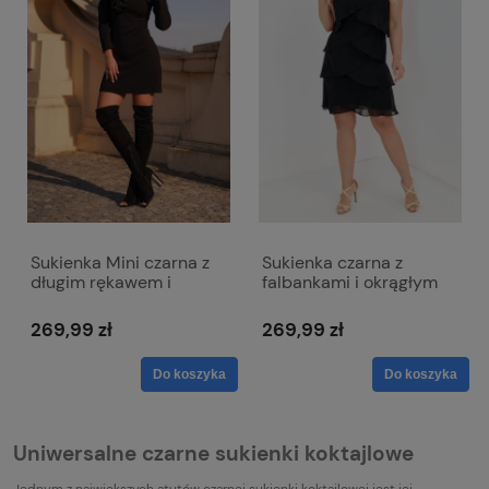
Sukienka Mini czarna z
Sukienka czarna z
długim rękawem i
falbankami i okrągłym
dopinanym kwiatem -
dekoltem - Bella
Emma
269,99 zł
269,99 zł
Do koszyka
Do koszyka
Uniwersalne czarne sukienki koktajlowe