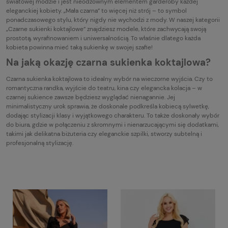
światowej modzie i jest nieodzownym elementem garderoby każdej
eleganckiej kobiety. „Mała czarna” to więcej niż strój – to symbol
ponadczasowego stylu, który nigdy nie wychodzi z mody. W naszej kategorii
„Czarne sukienki koktajlowe” znajdziesz modele, które zachwycają swoją
prostotą, wyrafinowaniem i uniwersalnością. To właśnie dlatego każda
kobieta powinna mieć taką sukienkę w swojej szafie!
Na jaką okazję czarna sukienka koktajlowa?
Czarna sukienka koktajlowa to idealny wybór na wieczorne wyjścia. Czy to
romantyczna randka, wyjście do teatru, kina czy elegancka kolacja – w
czarnej sukience zawsze będziesz wyglądać nienagannie. Jej
minimalistyczny urok sprawia, że doskonale podkreśla kobiecą sylwetkę,
dodając stylizacji klasy i wyjątkowego charakteru. To także doskonały wybór
do biura, gdzie w połączeniu z skromnymi i nienarzucającymi się dodatkami,
takimi jak delikatna biżuteria czy eleganckie szpilki, stworzy subtelną i
profesjonalną stylizację.