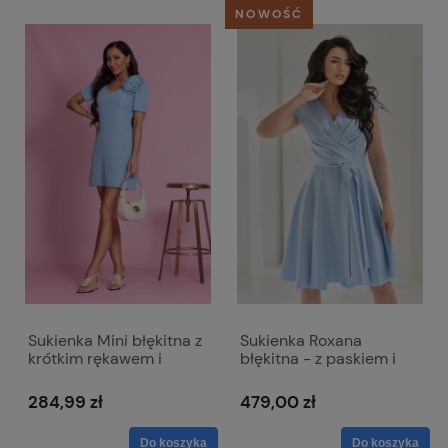
NOWOŚĆ
Sukienka Mini błękitna z
Sukienka Roxana
krótkim rękawem i
błękitna - z paskiem i
dopinanym kwiatem -
kopertowym dekoltem
Emma
284,99 zł
479,00 zł
Do koszyka
Do koszyka