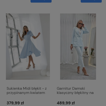
Sukienka Midi błękit - z
Garnitur Damski
przypinanym kwiatem
klasyczny błękitny na
Rubi
jeden guzik ze
spodniami w kant -
379,99 zł
489,99 zł
Melani