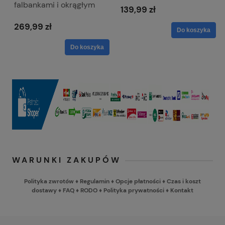
falbankami i okrągłym
139,99 zł
dekoltem - Bella
269,99 zł
Do koszyka
Do koszyka
WARUNKI ZAKUPÓW
Polityka zwrotów
♦
Regulamin
♦
Opcje płatności
♦
Czas i koszt
dostawy
♦
FAQ
♦
RODO
♦
Polityka prywatności
♦
Kontakt