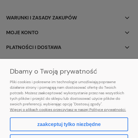
WARUNKI I ZASADY ZAKUPÓW
MOJE KONTO
PŁATNOŚCI I DOSTAWA
INFORMACJE
Dbamy o Twoją prywatność
Pliki cookies i pokrewne im technologie umożliwiają poprawne
działanie strony i pomagają nam dostosować ofertę do Twoich
potrzeb. Możesz zaakceptować wykorzystanie przez nas wszystkich
E-mail:
pl101sukienek@gmail.com
tych plików i przejść do sklepu lub dostosować użycie plików do
101sukienek.pl
swoich preferencji, wybierając opcję "Dostosuj zgody".
ul. Piotrkowska 317/11, Łódź 93-035, woj. łódzkie
Więcej o plikach cookies przeczytasz w naszej Polityce prywatności.
zaakceptuj tylko niezbędne
pokaż pełną wersję strony