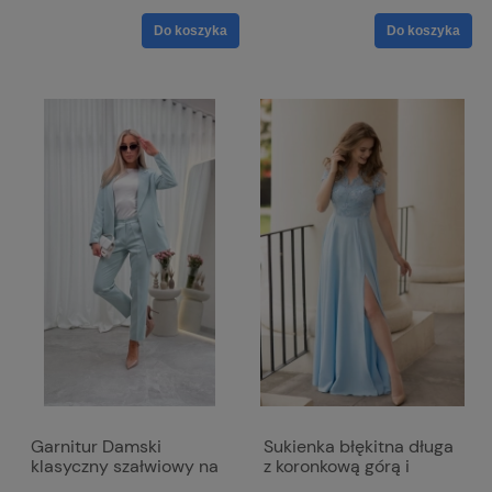
Do koszyka
Do koszyka
Garnitur Damski
Sukienka błękitna długa
klasyczny szałwiowy na
z koronkową górą i
jeden guzik ze
krótkim rękawkiem -