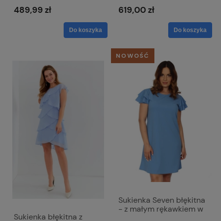
spodniami w kant -
Paula
489,99 zł
619,00 zł
Melani
Do koszyka
Do koszyka
NOWOŚĆ
Sukienka Seven błękitna
- z małym rękawkiem w
Sukienka błękitna z
literkę A