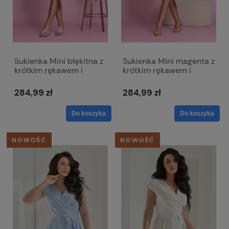
Sukienka Mini błękitna z
Sukienka Mini magenta z
krótkim rękawem i
krótkim rękawem i
dopinanym kwiatem -
dopinanym kwiatem -
Emma
Emma
284,99 zł
284,99 zł
Do koszyka
Do koszyka
NOWOŚĆ
NOWOŚĆ