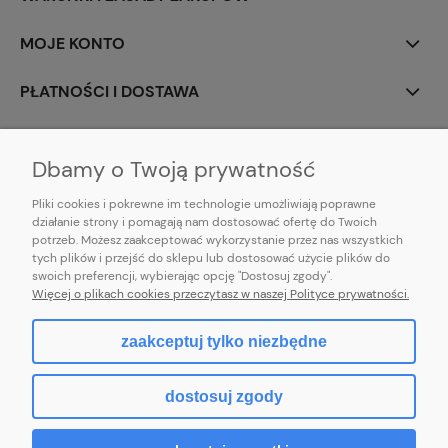
MOJE KONTO
PŁATNOŚCI I DOSTAWA
INFORMACJE
Dbamy o Twoją prywatność
Pliki cookies i pokrewne im technologie umożliwiają poprawne
działanie strony i pomagają nam dostosować ofertę do Twoich
potrzeb. Możesz zaakceptować wykorzystanie przez nas wszystkich
E-mail:
pl101sukienek@gmail.com
tych plików i przejść do sklepu lub dostosować użycie plików do
101sukienek.pl
swoich preferencji, wybierając opcję "Dostosuj zgody".
ul. Piotrkowska 317/11, Łódź 93-035, woj. łódzkie
Więcej o plikach cookies przeczytasz w naszej Polityce prywatności.
zaakceptuj tylko niezbędne
pokaż pełną wersję strony
dostosuj zgody
Sklep internetowy Shoper.pl