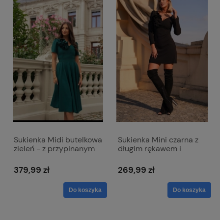
Sukienka Midi butelkowa
Sukienka Mini czarna z
zieleń - z przypinanym
długim rękawem i
kwiatem Rubi
dopinanym kwiatem -
Emma
379,99 zł
269,99 zł
Do koszyka
Do koszyka