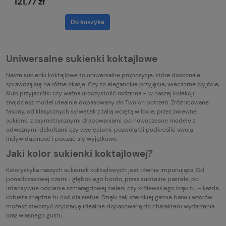
121,77 zł
Do koszyka
Uniwersalne sukienki koktajlowe
Nasze sukienki koktajlowe to uniwersalne propozycje, które doskonale
sprawdzą się na różne okazje. Czy to eleganckie przyjęcie, wieczorne wyjście,
ślub przyjaciółki czy ważna uroczystość rodzinna – w naszej kolekcji
znajdziesz model idealnie dopasowany do Twoich potrzeb. Zróżnicowane
fasony, od klasycznych sylwetek z talią wciętą w locie, przez zwiewne
sukienki z asymetrycznymi drapowaniami, po nowoczesne modele z
odważnymi dekoltami czy wycięciami, pozwolą Ci podkreślić swoją
indywidualność i poczuć się wyjątkowo.
Jaki kolor sukienki koktajlowej?
Kolorystyka naszych sukienek koktajlowych jest równie imponująca. Od
ponadczasowej czerni i głębokiego bordo, przez subtelne pastele, po
intensywne odcienie szmaragdowej zieleni czy królewskiego błękitu – każda
kobieta znajdzie tu coś dla siebie. Dzięki tak szerokiej gamie barw i wzorów
możesz stworzyć stylizację idealnie dopasowaną do charakteru wydarzenia
oraz własnego gustu.