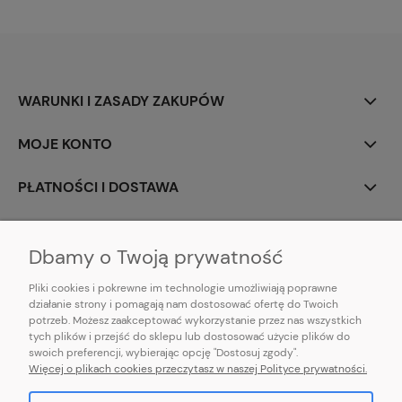
WARUNKI I ZASADY ZAKUPÓW
MOJE KONTO
PŁATNOŚCI I DOSTAWA
INFORMACJE
Dbamy o Twoją prywatność
Pliki cookies i pokrewne im technologie umożliwiają poprawne
działanie strony i pomagają nam dostosować ofertę do Twoich
potrzeb. Możesz zaakceptować wykorzystanie przez nas wszystkich
E-mail:
pl101sukienek@gmail.com
tych plików i przejść do sklepu lub dostosować użycie plików do
101sukienek.pl
swoich preferencji, wybierając opcję "Dostosuj zgody".
ul. Piotrkowska 317/11, Łódź 93-035, woj. łódzkie
Więcej o plikach cookies przeczytasz w naszej Polityce prywatności.