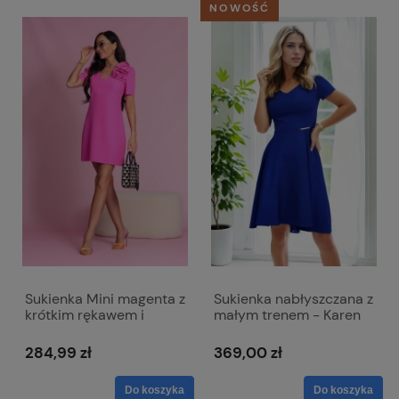
NOWOŚĆ
Sukienka Mini magenta z
Sukienka nabłyszczana z
krótkim rękawem i
małym trenem - Karen
dopinanym kwiatem -
metalik chabrowa
Emma
284,99 zł
369,00 zł
Do koszyka
Do koszyka