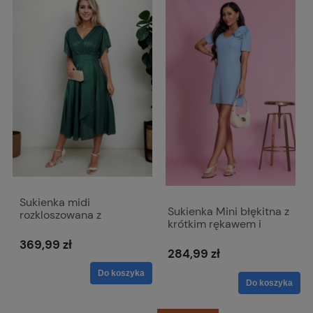
Sukienka midi
Sukienka Mini błękitna z
rozkloszowana z
krótkim rękawem i
kopertowym dekoltem -
dopinanym kwiatem -
Viki połyskująca zielona
369,99 zł
Emma
284,99 zł
Do koszyka
Do koszyka