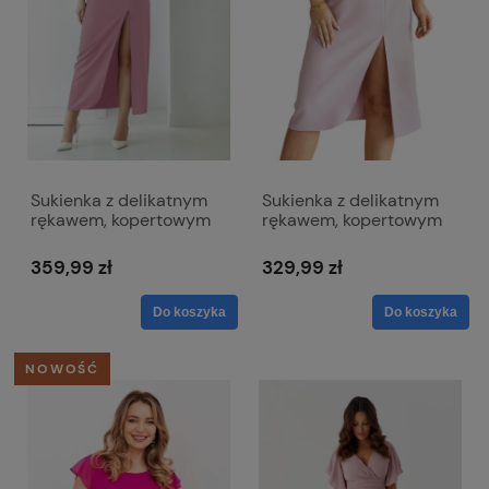
Sukienka z delikatnym
Sukienka z delikatnym
rękawem, kopertowym
rękawem, kopertowym
dekoltem długa MAXI -
dekoltem długość MIDI -
Karina jasny róż
Karina jasny róż
359,99 zł
329,99 zł
Do koszyka
Do koszyka
NOWOŚĆ