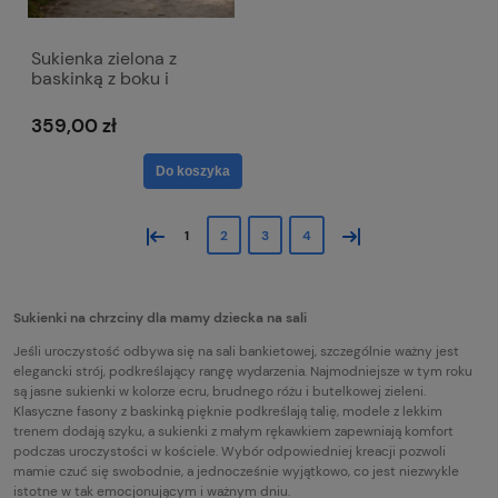
Sukienka zielona z
baskinką z boku i
dekoltem w literkę V -
Victoria
359,00 zł
Do koszyka
«
»
1
2
3
4
Sukienki na chrzciny dla mamy dziecka na sali
Jeśli uroczystość odbywa się na sali bankietowej, szczególnie ważny jest
elegancki strój, podkreślający rangę wydarzenia. Najmodniejsze w tym roku
są jasne sukienki w kolorze ecru, brudnego różu i butelkowej zieleni.
Klasyczne fasony z baskinką pięknie podkreślają talię, modele z lekkim
trenem dodają szyku, a sukienki z małym rękawkiem zapewniają komfort
podczas uroczystości w kościele. Wybór odpowiedniej kreacji pozwoli
mamie czuć się swobodnie, a jednocześnie wyjątkowo, co jest niezwykle
istotne w tak emocjonującym i ważnym dniu.