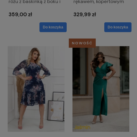
różu z baskinką z boku i
rękawem, kopertowym
dekoltem w literkę V -
dekoltem długość MIDI -
Victoria
Karina chabrowa
359,00 zł
329,99 zł
Do koszyka
Do koszyka
NOWOŚĆ