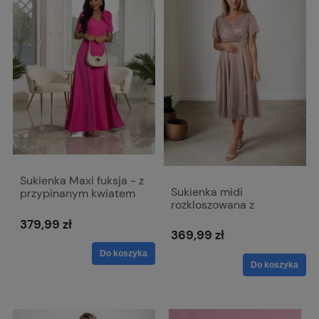
Sukienka Maxi fuksja - z
Sukienka midi
przypinanym kwiatem
rozkloszowana z
Rubi
kopertowym dekoltem -
379,99 zł
Viki połyskująca beż
369,99 zł
Do koszyka
Do koszyka