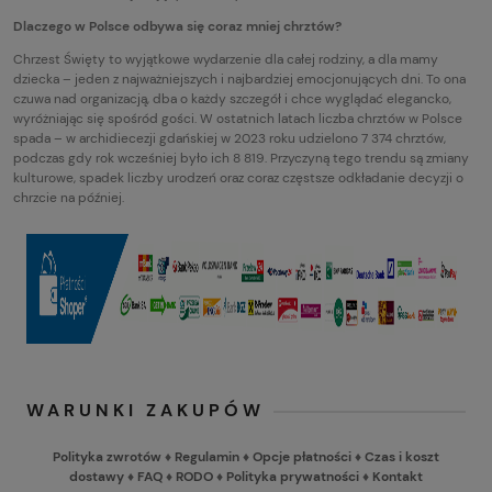
Dlaczego w Polsce odbywa się coraz mniej chrztów?
Chrzest Święty to wyjątkowe wydarzenie dla całej rodziny, a dla mamy
dziecka – jeden z najważniejszych i najbardziej emocjonujących dni. To ona
czuwa nad organizacją, dba o każdy szczegół i chce wyglądać elegancko,
wyróżniając się spośród gości. W ostatnich latach liczba chrztów w Polsce
spada – w archidiecezji gdańskiej w 2023 roku udzielono 7 374 chrztów,
podczas gdy rok wcześniej było ich 8 819. Przyczyną tego trendu są zmiany
kulturowe, spadek liczby urodzeń oraz coraz częstsze odkładanie decyzji o
chrzcie na później.
WARUNKI ZAKUPÓW
Polityka zwrotów
♦
Regulamin
♦
Opcje płatności
♦
Czas i koszt
dostawy
♦
FAQ
♦
RODO
♦
Polityka prywatności
♦
Kontakt