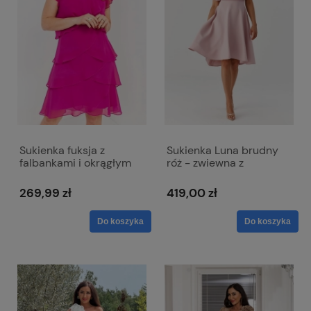
Sukienka fuksja z
Sukienka Luna brudny
falbankami i okrągłym
róż - zwiewna z
dekoltem - Bella
szyfonem
269,99 zł
419,00 zł
Do koszyka
Do koszyka