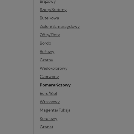
Brązowy
Szary/Srebrny
Butelkowa
Zieleń/Szmaragdowy
Żółty/Złoty
Bordo
Beżowy
Czarny
Wielokolorowy
Czerwony
Pomarańczowy
Ecru/Biel
Wrzosowy
Magenta/Fuksja
Koralowy
Granat