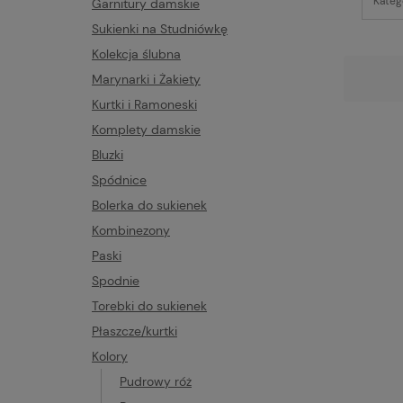
Kateg
Garnitury damskie
Sukienki na Studniówkę
Kolekcja ślubna
Marynarki i Żakiety
Kurtki i Ramoneski
Komplety damskie
Bluzki
Spódnice
Bolerka do sukienek
Kombinezony
Paski
Spodnie
Torebki do sukienek
Płaszcze/kurtki
Kolory
Pudrowy róż