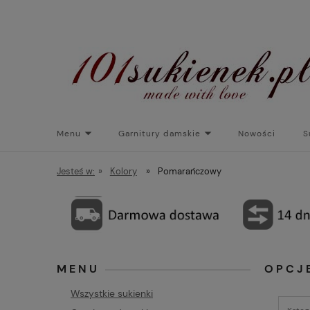
Menu
Garnitury damskie
Nowości
S
Torebki do sukienek
Promocje
Płaszcze/kurtk
Jesteś w:
»
Kolory
»
Pomarańczowy
MENU
OPCJ
Wszystkie sukienki