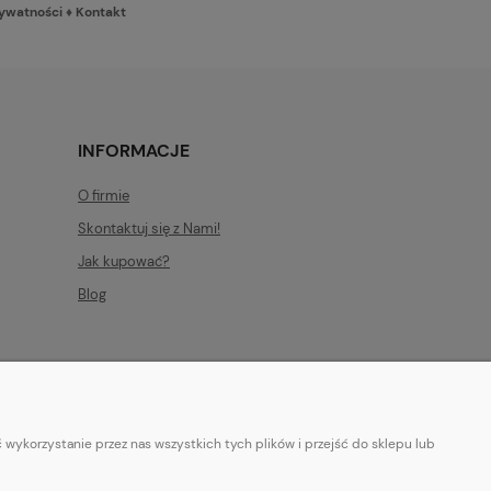
rywatności
♦
Kontakt
INFORMACJE
O firmie
Skontaktuj się z Nami!
Jak kupować?
Blog
wykorzystanie przez nas wszystkich tych plików i przejść do sklepu lub