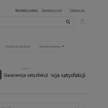
Kontakt z nami
Zarejestruj się
Zaloguj się
Kolekcja ślubna
Kombinezony
og