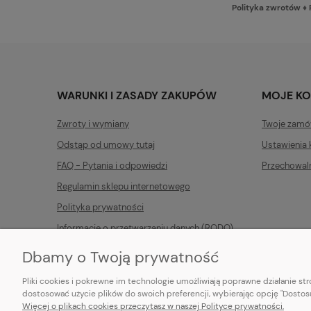
Polityka zwrotów
♦
WARUNKI I ZASADY ZAKUPÓW
MOJE K
Zwroty i wymiany
Twoje zamó
Odstąp od umowy tutaj
Ustawienia 
FAQ - Pytania i odpowiedzi
Przechowal
Regulamin sklepu internetowego
Polityka prywatności
Informacje o przetwarzaniu danych (RODO)
Dbamy o Twoją prywatność
Pliki cookies i pokrewne im technologie umożliwiają poprawne działanie s
dostosować użycie plików do swoich preferencji, wybierając opcję "Dostosu
Więcej o plikach cookies przeczytasz w naszej Polityce prywatności.