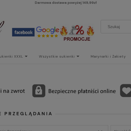
Darmowa dostawa powyżej 149,99zł
ukienki XXXL
Wszystkie sukienki
Marynarki i Żakiety
i
Paski
Koszt dostawy
Skontaktuj się z Nami!
Bl
E PRZEGLĄDANIA