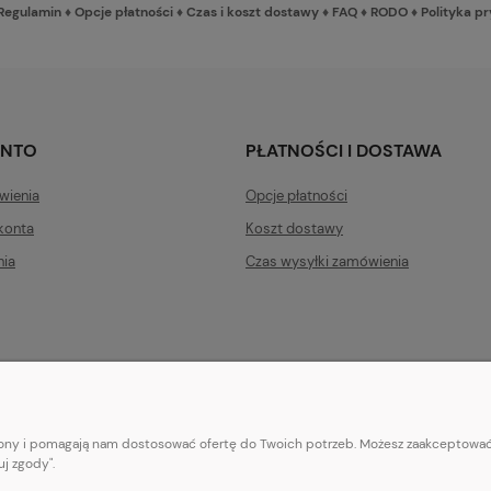
Regulamin
♦
Opcje płatności
♦
Czas i koszt dostawy
♦
FAQ
♦
RODO
♦
Polityka p
ONTO
PŁATNOŚCI I DOSTAWA
wienia
Opcje płatności
konta
Koszt dostawy
nia
Czas wysyłki zamówienia
trony i pomagają nam dostosować ofertę do Twoich potrzeb. Możesz zaakceptować 
E-mail:
pl101sukienek@gmail.com
j zgody".
101sukienek.pl