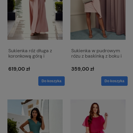
Sukienka róż długa z
Sukienka w pudrowym
koronkową górą i
różu z baskinką z boku i
krótkim rękawkiem -
dekoltem w literkę V -
Paula
Victoria
619,00 zł
359,00 zł
Do koszyka
Do koszyka