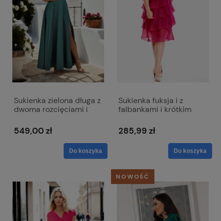
Sukienka zielona długa z
Sukienka fuksja i z
dwoma rozcięciami i
falbankami i krótkim
dekoltem w literkę V z
rękawem - Melissa
lekko mieniącego się
549,00 zł
285,99 zł
materiału - Milena
Do koszyka
Do koszyka
NOWOŚĆ