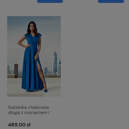
Sukienka chabrowa
długa z rozcięciem i
kopertowym dekoltem -
Afrodyta
489,00 zł