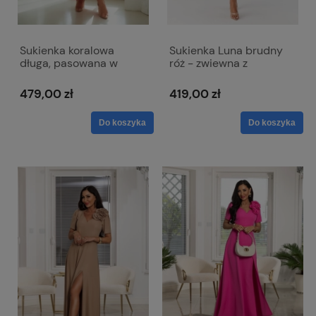
Sukienka koralowa
Sukienka Luna brudny
długa, pasowana w
róż - zwiewna z
biodrach z paskiem w
szyfonem
talii - Róża Maxi
479,00 zł
419,00 zł
Do koszyka
Do koszyka