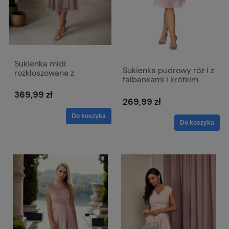
Sukienka midi
Sukienka pudrowy róż i z
rozkloszowana z
falbankami i krótkim
kopertowym dekoltem -
rękawem - Melissa
Viki połyskująca beż
369,99 zł
269,99 zł
Do koszyka
Do koszyka