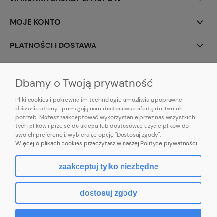
MOJE KONTO
PŁATNOŚCI I DOSTAWA
INFORMACJE
Dbamy o Twoją prywatność
Pliki cookies i pokrewne im technologie umożliwiają poprawne
działanie strony i pomagają nam dostosować ofertę do Twoich
potrzeb. Możesz zaakceptować wykorzystanie przez nas wszystkich
E-mail:
pl101sukienek@gmail.com
tych plików i przejść do sklepu lub dostosować użycie plików do
101sukienek.pl
swoich preferencji, wybierając opcję "Dostosuj zgody".
ul. Piotrkowska 317/11, Łódź 93-035, woj. łódzkie
Więcej o plikach cookies przeczytasz w naszej Polityce prywatności.
zaakceptuj tylko niezbędne
pokaż pełną wersję strony
dostosuj zgody
Sklep internetowy Shoper.pl