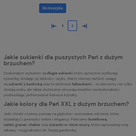
Do koszyka
«
»
1
2
Jakie sukienki dla puszystych Pań z dużym
brzuchem?
Doskonałym wyborem są
długie sukienki
, które optycznie wydłużają
sylwetkę, dodając jej lekkości i szyku. Warto również zwrócić uwagę
na
sukienki z baskinką
oraz te zdobione
falbankami
– te elementy nie tylko
dodają uroku, ale także skutecznie ukrywają wszelkie niedoskonałości,
podkreślając jednocześnie kobiece kształty.
Jakie kolory dla Pań XXL z dużym brzuchem?
Jeśli chodzi o kolory, postaw na głębokie i stonowane odcienie, które
dodadzą Ci pewności siebie i elegancji. Polecamy
butelkową
zieleń
,
granat
,
chaber
oraz
sukienki w różne wzory
, które wprowadzą nutę
zabawy i oryginalności do Twojej garderoby.