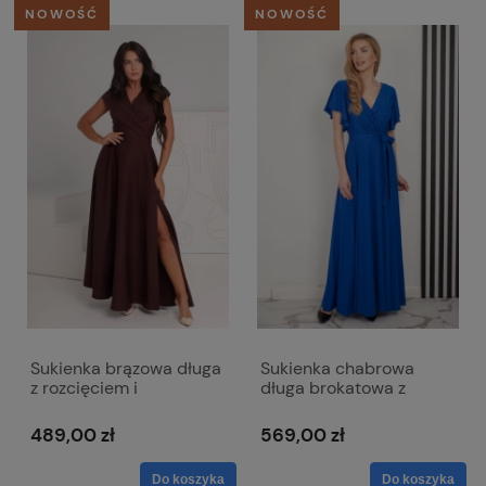
NOWOŚĆ
NOWOŚĆ
Sukienka brązowa długa
Sukienka chabrowa
z rozcięciem i
długa brokatowa z
kopertowym dekoltem -
paskiem i krótkim
Afrodyta
rękawem - Alice
489,00 zł
569,00 zł
Do koszyka
Do koszyka