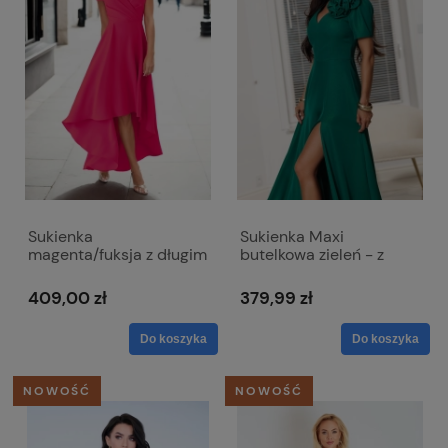
Sukienka
Sukienka Maxi
magenta/fuksja z długim
butelkowa zieleń - z
trenem i kopertowym
przypinanym kwiatem
dekoltem - Selena
Rubi
409,00 zł
379,99 zł
Do koszyka
Do koszyka
NOWOŚĆ
NOWOŚĆ