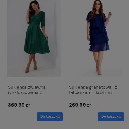
Sukienka zwiewna,
Sukienka granatowa i z
rozkloszowana z
falbankami i krótkim
kopertowym dekoltem -
rękawem - Melissa
Viki połyskująca zieleń
369,99 zł
269,99 zł
Do koszyka
Do koszyka