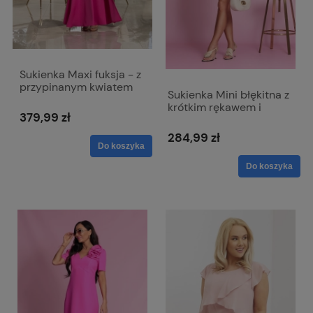
Sukienka Maxi fuksja - z
przypinanym kwiatem
Sukienka Mini błękitna z
Rubi
krótkim rękawem i
379,99 zł
dopinanym kwiatem -
Emma
284,99 zł
Do koszyka
Do koszyka