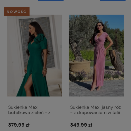
NOWOŚĆ
Sukienka Maxi
Sukienka Maxi jasny róż
butelkowa zieleń - z
- z drapowaniem w talii
przypinanym kwiatem
- Diana
Rubi
379,99 zł
349,99 zł