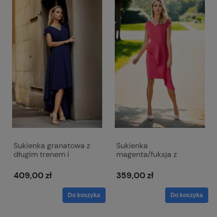
Sukienka granatowa z
Sukienka
długim trenem i
magenta/fuksja z
kopertowym dekoltem -
baskinką z boku i
Selena
dekoltem w literkę V -
409,00 zł
359,00 zł
Victoria
Do koszyka
Do koszyka