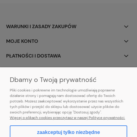
WARUNKI I ZASADY ZAKUPÓW
MOJE KONTO
PŁATNOŚCI I DOSTAWA
INFORMACJE
Dbamy o Twoją prywatność
Pliki cookies i pokrewne im technologie umożliwiają poprawne
działanie strony i pomagają nam dostosować ofertę do Twoich
potrzeb. Możesz zaakceptować wykorzystanie przez nas wszystkich
E-mail:
pl101sukienek@gmail.com
tych plików i przejść do sklepu lub dostosować użycie plików do
101sukienek.pl
swoich preferencji, wybierając opcję "Dostosuj zgody".
ul. Piotrkowska 317/11, Łódź 93-035, woj. łódzkie
Więcej o plikach cookies przeczytasz w naszej Polityce prywatności.
zaakceptuj tylko niezbędne
pokaż pełną wersję strony