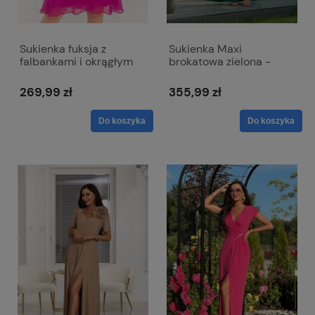
Sukienka fuksja z
Sukienka Maxi
falbankami i okrągłym
brokatowa zielona -
dekoltem - Bella
zwiewna z odkrytymi
ramionami - Salma
269,99 zł
355,99 zł
Do koszyka
Do koszyka