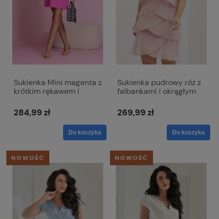
Sukienka Mini magenta z
Sukienka pudrowy róż z
krótkim rękawem i
falbankami i okrągłym
dopinanym kwiatem -
dekoltem - Bella
Emma
284,99 zł
269,99 zł
Do koszyka
Do koszyka
NOWOŚĆ
NOWOŚĆ