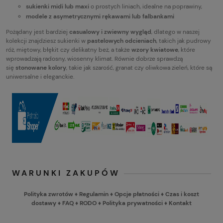
sukienki midi lub maxi
o prostych liniach, idealne na poprawiny,
modele z asymetrycznymi rękawami lub falbankami
Pożądany jest bardziej
casualowy i zwiewny wygląd
, dlatego w naszej
kolekcji znajdziesz sukienki w
pastelowych odcieniach
, takich jak pudrowy
róż, miętowy, błękit czy delikatny beż, a także
wzory kwiatowe
, które
wprowadzają radosny, wiosenny klimat. Równie dobrze sprawdzą
się
stonowane kolory
, takie jak szarość, granat czy oliwkowa zieleń, które są
uniwersalne i eleganckie.
WARUNKI ZAKUPÓW
Polityka zwrotów
♦
Regulamin
♦
Opcje płatności
♦
Czas i koszt
dostawy
♦
FAQ
♦
RODO
♦
Polityka prywatności
♦
Kontakt