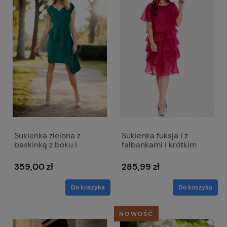
Sukienka zielona z
Sukienka fuksja i z
baskinką z boku i
falbankami i krótkim
dekoltem w literkę V -
rękawem - Melissa
Victoria
359,00 zł
285,99 zł
Do koszyka
Do koszyka
NOWOŚĆ