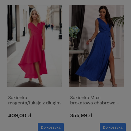
Sukienka
Sukienka Maxi
magenta/fuksja z długim
brokatowa chabrowa -
trenem i kopertowym
zwiewna z odkrytymi
dekoltem - Selena
ramionami - Salma
409,00 zł
355,99 zł
Do koszyka
Do koszyka