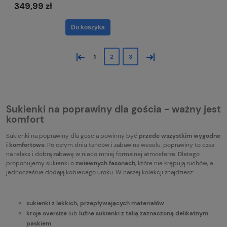
349,99 zł
Do koszyka
«
»
1
2
3
Sukienki na poprawiny dla gościa - ważny jest
komfort
Sukienki na poprawiny dla gościa powinny być
przede wszystkim wygodne
i komfortowe
. Po całym dniu tańców i zabaw na weselu, poprawiny to czas
na relaks i dobrą zabawę w nieco mniej formalnej atmosferze. Dlatego
proponujemy sukienki o
zwiewnych fasonach
, które nie krępują ruchów, a
jednocześnie dodają kobiecego uroku. W naszej kolekcji znajdziesz:
sukienki z lekkich, przepływających materiałów
kroje oversize
lub
luźne sukienki z talią zaznaczoną delikatnym
paskiem