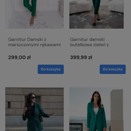
Garnitur Damski z
Garnitur damski
marszczonymi rękawami
butelkowa zieleń z
i nie zapinaną
prostą marynarką i
marynarką - Agnes
spodniami w gumkę -
299,00 zł
399,99 zł
zielony
Mia
Do koszyka
Do koszyka