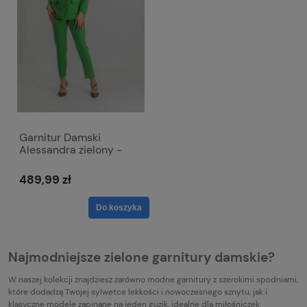
Garnitur Damski
Alessandra zielony -
klasyczny dwurzędowy
489,99 zł
Do koszyka
Najmodniejsze zielone garnitury damskie?
W naszej kolekcji znajdziesz zarówno modne garnitury z szerokimi spodniami,
które dodadzą Twojej sylwetce lekkości i nowoczesnego sznytu, jak i
klasyczne modele zapinane na jeden guzik, idealne dla miłośniczek