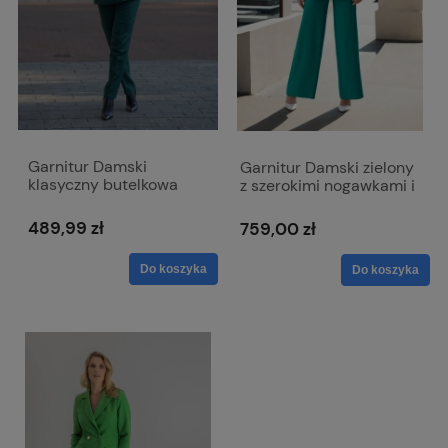
Garnitur Damski
Garnitur Damski zielony
klasyczny butelkowa
z szerokimi nogawkami i
zieleń na jeden guzik ze
długą marynarką -
spodniami w kant -
Claire
489,99 zł
759,00 zł
Melani
Do koszyka
Do koszyka