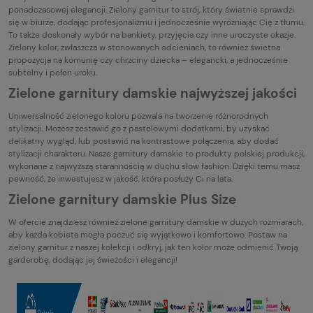
ponadczasowej elegancji. Zielony garnitur to strój, który świetnie sprawdzi
się w biurze, dodając profesjonalizmu i jednocześnie wyróżniając Cię z tłumu.
To także doskonały wybór na bankiety, przyjęcia czy inne uroczyste okazje.
Zielony kolor, zwłaszcza w stonowanych odcieniach, to również świetna
propozycja na komunię czy chrzciny dziecka – elegancki, a jednocześnie
subtelny i pełen uroku.
Zielone garnitury damskie najwyższej jakości
Uniwersalność zielonego koloru pozwala na tworzenie różnorodnych
stylizacji. Możesz zestawić go z pastelowymi dodatkami, by uzyskać
delikatny wygląd, lub postawić na kontrastowe połączenia, aby dodać
stylizacji charakteru. Nasze garnitury damskie to produkty polskiej produkcji,
wykonane z najwyższą starannością w duchu slow fashion. Dzięki temu masz
pewność, że inwestujesz w jakość, która posłuży Ci na lata.
Zielone garnitury damskie Plus Size
W ofercie znajdziesz również zielone garnitury damskie w dużych rozmiarach,
aby każda kobieta mogła poczuć się wyjątkowo i komfortowo. Postaw na
zielony garnitur z naszej kolekcji i odkryj, jak ten kolor może odmienić Twoją
garderobę, dodając jej świeżości i elegancji!