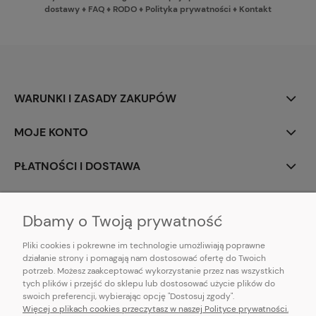
dostawy
♦
FAQ
♦
RODO
♦
Polityka prywatności
♦
Kontakt
WARUNKI I ZASADY ZAKUPÓW
MOJE KONTO
PŁATNOŚCI I DOSTAWA
INFORMACJE
Dbamy o Twoją prywatność
Pliki cookies i pokrewne im technologie umożliwiają poprawne
działanie strony i pomagają nam dostosować ofertę do Twoich
potrzeb. Możesz zaakceptować wykorzystanie przez nas wszystkich
E-mail:
pl101sukienek@gmail.com
tych plików i przejść do sklepu lub dostosować użycie plików do
101sukienek.pl
swoich preferencji, wybierając opcję "Dostosuj zgody".
ul. Piotrkowska 317/11, Łódź 93-035, woj. łódzkie
Więcej o plikach cookies przeczytasz w naszej Polityce prywatności.