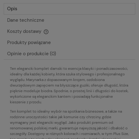
Opis
Dane techniczne
Koszty dostawy
Cena nie zawiera ewentualnych kosztów płatności
Produkty powiązane
Opinie o produkcie (0)
Ten elegancki komplet damski to esencja klasyki i ponadczasowości,
idealny dla każdej kobiety, która szuka stylowego i profesjonalnego
wyglądu. Marynarka z dopasowanym krojem, ozdobiona
dwurzędowym zapięciem na błyszczące guziki, oferuje długość, która
pięknie modeluje biodra. Spodnie, o prostej linii i długości do kostek,
wykończone są eleganckim kantem i posiadają funkcjonalne
kieszenie z przodu.
Ten komplet to idealny wybór na spotkania biznesowe, a także na
rodzinne uroczystości takie jak komunie czy chrzciny, gdzie
wymagany jest elegancki wygląd. Jako produkt premium od
renomowanej polskiej marki, gwarantuje najwyższą jakość i dbałość o
szczegóły. Dostępny w różnych kolorach i rozmiarach, w tym Plus Size,