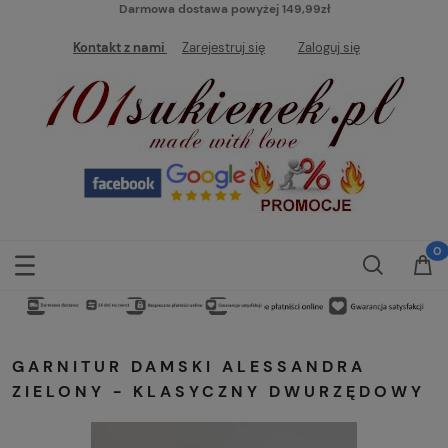
Darmowa dostawa powyżej 149,99zł
Kontakt z nami
Zarejestruj się
Zaloguj się
GARNITUR DAMSKI ALESSANDRA
ZIELONY - KLASYCZNY DWURZĘDOWY