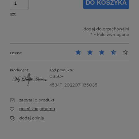
DO KOSZYKA
szt.
dodaj do przechowalni
*
- Pole wymagane
Ocena:
Producent:
Kod produktu:
C65C-
4534F_20220711135035
zapytaj o produkt
poleć znajomemu
dodaj opinię