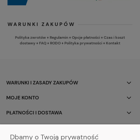
WARUNKI ZAKUPÓW
Polityka zwrotów
♦
Regulamin
♦
Opcje płatności
♦
Czas i koszt
dostawy
♦
FAQ
♦
RODO
♦
Polityka prywatności
♦
Kontakt
WARUNKI I ZASADY ZAKUPÓW
MOJE KONTO
PŁATNOŚCI I DOSTAWA
INFORMACJE
Dbamy o Twoją prywatność