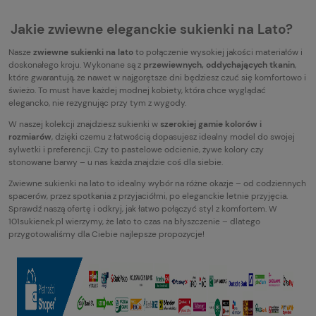
Jakie zwiewne eleganckie sukienki na Lato?
Nasze
zwiewne sukienki na lato
to połączenie wysokiej jakości materiałów i
doskonałego kroju. Wykonane są z
przewiewnych, oddychających tkanin
,
które gwarantują, że nawet w najgorętsze dni będziesz czuć się komfortowo i
świeżo. To must have każdej modnej kobiety, która chce wyglądać
elegancko, nie rezygnując przy tym z wygody.
W naszej kolekcji znajdziesz sukienki w
szerokiej gamie kolorów i
rozmiarów
, dzięki czemu z łatwością dopasujesz idealny model do swojej
sylwetki i preferencji. Czy to pastelowe odcienie, żywe kolory czy
stonowane barwy – u nas każda znajdzie coś dla siebie.
Zwiewne sukienki na lato to idealny wybór na różne okazje – od codziennych
spacerów, przez spotkania z przyjaciółmi, po eleganckie letnie przyjęcia.
Sprawdź naszą ofertę i odkryj, jak łatwo połączyć styl z komfortem. W
101sukienek.pl wierzymy, że lato to czas na błyszczenie – dlatego
przygotowaliśmy dla Ciebie najlepsze propozycje!