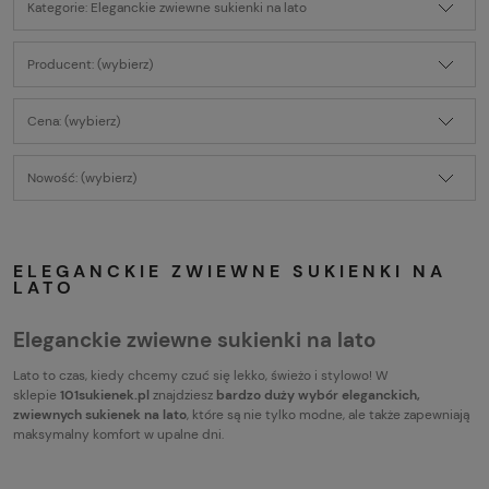
Kategorie: Eleganckie zwiewne sukienki na lato
Producent: (wybierz)
Cena: (wybierz)
Nowość: (wybierz)
ELEGANCKIE ZWIEWNE SUKIENKI NA
LATO
Eleganckie zwiewne sukienki na lato
Lato to czas, kiedy chcemy czuć się lekko, świeżo i stylowo! W
sklepie
101sukienek.pl
znajdziesz
bardzo duży wybór eleganckich,
zwiewnych sukienek na lato
, które są nie tylko modne, ale także zapewniają
maksymalny komfort w upalne dni.