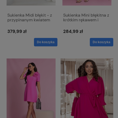
Sukienka Midi błękit - z
Sukienka Mini błękitna z
przypinanym kwiatem
krótkim rękawem i
Rubi
dopinanym kwiatem -
Emma
379,99 zł
284,99 zł
Do koszyka
Do koszyka