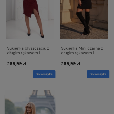
Sukienka błyszcząca, z
Sukienka Mini czarna z
długim rękawem i
długim rękawem i
kopertowym dekoltem -
dopinanym kwiatem -
Elena bordowa
Emma
269,99 zł
269,99 zł
Do koszyka
Do koszyka