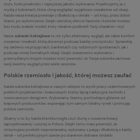
stylu, funkcjonalności i najwyższej jakości wykonania. Projektujemy je z
myślą o kobietach, które chcą wyglądać wyjątkowo niezależnie od okazji.
Każda nasza kreacja powstaje z dbałością o detale – od kroju, przez dobór
tkanin, po wykończenie. Dzięki szerokiej ofercie fasonów i kolorów możesz
bez trudu znaleźć model, który idealnie podkreśli Twój charakter i styl.
Nasze
sukienki koktajlowe
to nie tylko efektowny wygląd, ale także komfort
noszenia i trwałość, którą docenisz podczas każdej uroczystości. Sprawdzą
się zarówno na przyjęciach, bankietach czy rodzinnych spotkaniach, jak i
podczas mniej formalnych okazji. Dzięki starannemu wykonaniu i
przemyślanym krojom możesz mieć pewność, że Twoja sukienka zachowa
swój świetny wygląd przez wiele sezonów.
Polskie rzemiosło i jakość, której możesz zaufać
Każda sukienka koktajlowa w naszym sklepie to wynik pracy utalentowanych
polskich projektantów i krawcowych, którzy łączą tradycyjne techniki z
nowoczesnym designem. Wybieramy tkaniny pochodzące głównie od
krajowych producentów, wspierając tym samym lokalny rynek i promując
polskie rzemiosło.
Dbamy o to, by każda klientka mogła czuć dumę z noszenia kreacji
zaprojektowanej i uszytej w Polsce. Dzięki temu masz pewność, że
otrzymujesz produkt niepowtarzalny, wykonany z pasją i dbałością o każdy
detal – od perfekcyjnych szwów po starannie dobrane dodatki.