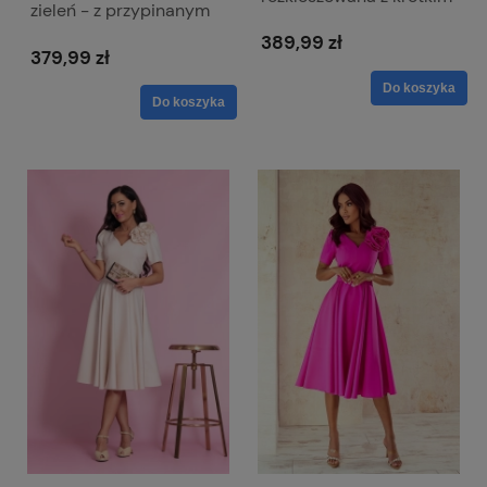
zieleń - z przypinanym
rękawem Iza
kwiatem Rubi
389,99 zł
379,99 zł
Do koszyka
Do koszyka