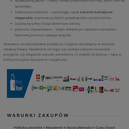
sprawdzoną jakość – każdy model przechodzi kontrolę, zanim trafi do
sprzedaży,
lokalne pochodzenie – wybierając nasze
sukienki koktajlowe
eleganckie
, wspierasz polskich projektantów i producentów,
szybką wysyłkę i bezproblemowe zwroty,
pewność dopasowania – dzięki dokładnym tabelom rozmiarów i
fachowej pomocy naszego zespołu.
Stawiamy na indywidualne podejście i chętnie doradzamy w wyborze
idealnej kreacji. Niezależnie od tego, czy szukasz sukienki na wesele,
przyjęcie, czy elegancki wieczór, pomożemy Ci znaleźć tę jedyną – taką, w
której poczujesz się pewnie i wyjątkowo.
WARUNKI ZAKUPÓW
Polityka zwrotów
♦
Regulamin
♦
Opcje płatności
♦
Czas i koszt