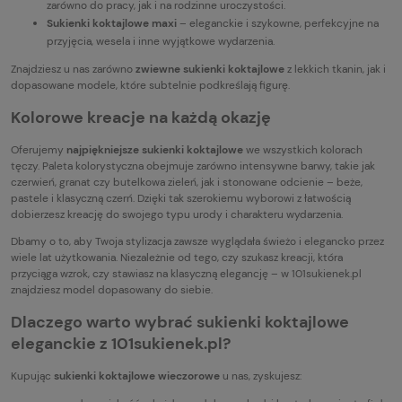
zarówno do pracy, jak i na rodzinne uroczystości.
Sukienki koktajlowe maxi
– eleganckie i szykowne, perfekcyjne na
przyjęcia, wesela i inne wyjątkowe wydarzenia.
Znajdziesz u nas zarówno
zwiewne sukienki koktajlowe
z lekkich tkanin, jak i
dopasowane modele, które subtelnie podkreślają figurę.
Kolorowe kreacje na każdą okazję
Oferujemy
najpiękniejsze sukienki koktajlowe
we wszystkich kolorach
tęczy. Paleta kolorystyczna obejmuje zarówno intensywne barwy, takie jak
czerwień, granat czy butelkowa zieleń, jak i stonowane odcienie – beże,
pastele i klasyczną czerń. Dzięki tak szerokiemu wyborowi z łatwością
dobierzesz kreację do swojego typu urody i charakteru wydarzenia.
Dbamy o to, aby Twoja stylizacja zawsze wyglądała świeżo i elegancko przez
wiele lat użytkowania. Niezależnie od tego, czy szukasz kreacji, która
przyciąga wzrok, czy stawiasz na klasyczną elegancję – w 101sukienek.pl
znajdziesz model dopasowany do siebie.
Dlaczego warto wybrać sukienki koktajlowe
eleganckie z 101sukienek.pl?
Kupując
sukienki koktajlowe wieczorowe
u nas, zyskujesz: