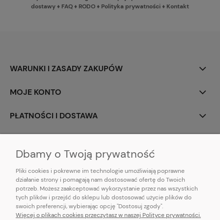
dostawy
♦
FAQ
♦
RODO
♦
Polityka prywatności
♦
Kontakt
WARUNKI I ZASADY ZAKUPÓW
MOJE KONTO
PŁATNOŚCI I DOSTAWA
INFORMACJE
Dbamy o Twoją prywatność
Pliki cookies i pokrewne im technologie umożliwiają poprawne
działanie strony i pomagają nam dostosować ofertę do Twoich
potrzeb. Możesz zaakceptować wykorzystanie przez nas wszystkich
E-mail:
pl101sukienek@gmail.com
tych plików i przejść do sklepu lub dostosować użycie plików do
101sukienek.pl
swoich preferencji, wybierając opcję "Dostosuj zgody".
ul. Piotrkowska 317/11, Łódź 93-035, woj. łódzkie
Więcej o plikach cookies przeczytasz w naszej Polityce prywatności.