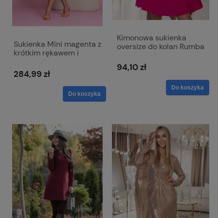
Kimonowa sukienka
Sukienka Mini magenta z
oversize do kolan Rumba
krótkim rękawem i
dopinanym kwiatem -
94,10 zł
Emma
284,99 zł
Do koszyka
Do koszyka