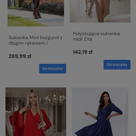
Połyskująca sukienka
Sukienka Mini burgund z
midi Zita
długim rękawem i
dopinanym kwiatem -
142,19 zł
Emma
269,99 zł
Do koszyka
Do koszyka