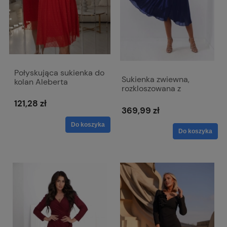
Połyskująca sukienka do
Sukienka zwiewna,
kolan Aleberta
rozkloszowana z
kopertowym dekoltem -
121,28 zł
Viki połyskująca zieleń
369,99 zł
granatowa
Do koszyka
Do koszyka