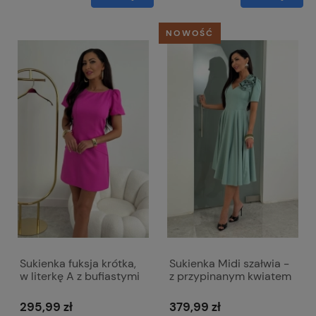
NOWOŚĆ
Sukienka fuksja krótka,
Sukienka Midi szałwia -
w literkę A z bufiastymi
z przypinanym kwiatem
rękawami - Amelia
Rubi
295,99 zł
379,99 zł