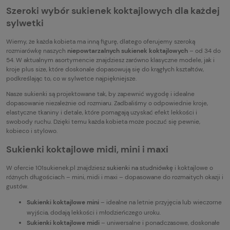
Szeroki wybór sukienek koktajlowych dla każdej
sylwetki
Wiemy, że każda kobieta ma inną figurę, dlatego oferujemy szeroką
rozmiarówkę naszych
niepowtarzalnych sukienek koktajlowych
– od 34 do
54. W aktualnym asortymencie znajdziesz zarówno klasyczne modele, jak i
kroje plus size, które doskonale dopasowują się do krągłych kształtów,
podkreślając to, co w sylwetce najpiękniejsze.
Nasze sukienki są projektowane tak, by zapewnić wygodę i idealne
dopasowanie niezależnie od rozmiaru. Zadbaliśmy o odpowiednie kroje,
elastyczne tkaniny i detale, które pomagają uzyskać efekt lekkości i
swobody ruchu. Dzięki temu każda kobieta może poczuć się pewnie,
kobieco i stylowo.
Sukienki koktajlowe midi, mini i maxi
W ofercie 101sukienek.pl znajdziesz
sukienki na studniówkę
i koktajlowe o
różnych długościach – mini, midi i maxi – dopasowane do rozmaitych okazji i
gustów.
Sukienki koktajlowe mini
– idealne na letnie przyjęcia lub wieczorne
wyjścia, dodają lekkości i młodzieńczego uroku.
Sukienki koktajlowe midi
– uniwersalne i ponadczasowe, doskonałe